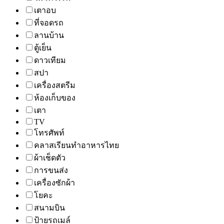
เตาอบ
ที่จอดรถ
ลานบ้าน
ตู้เย็น
ดาวเทียม
สปา
เครื่องสตรีม
ห้องเก็บของ
เตา
TV
โทรศัพท์
คลาสเรียนทำอาหารไทย
ผ้าเช็ดตัว
การขนส่ง
เครื่องซักผ้า
โยคะ
สนามบิน
ป้ายรถเมล์