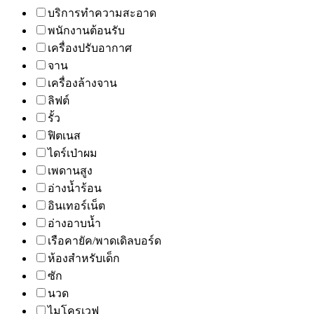
บริการทำความสะอาด
พนักงานต้อนรับ
เครื่องปรับอากาศ
จาน
เครื่องล้างจาน
ลิฟต์
รั้ว
ฟิตเนส
ไดร์เป่าผม
เพดานสูง
อ่างน้ำร้อน
อินเทอร์เน็ต
อ่างอาบน้ำ
เรือคายัค/พาดเดิลบอร์ด
ห้องสำหรับเด็ก
ซัก
นวด
ไมโครเวฟ