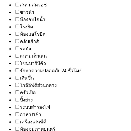
สนามสควอช
ซาวน่า
ห้องอบไอน้ำ
โรงยิม
ห้องแอโรบิค
คลับเฮ้าส์
รถบัส
สนามเด็กเล่น
โซนบาร์บีคิว
รักษาความปลอดภัย 24 ชั่วโมง
เดินขึ้น
ใกล้ลิฟต์ส่วนกลาง
ครัวเปิด
ปิ้งย่าง
ระบบสำรองไฟ
อาหารเช้า
เครื่องเล่นซีดี
ห้องชมภาพยนตร์