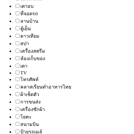
เตาอบ
ที่จอดรถ
ลานบ้าน
ตู้เย็น
ดาวเทียม
สปา
เครื่องสตรีม
ห้องเก็บของ
เตา
TV
โทรศัพท์
คลาสเรียนทำอาหารไทย
ผ้าเช็ดตัว
การขนส่ง
เครื่องซักผ้า
โยคะ
สนามบิน
ป้ายรถเมล์