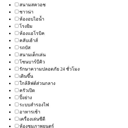
สนามสควอช
ซาวน่า
ห้องอบไอน้ำ
โรงยิม
ห้องแอโรบิค
คลับเฮ้าส์
รถบัส
สนามเด็กเล่น
โซนบาร์บีคิว
รักษาความปลอดภัย 24 ชั่วโมง
เดินขึ้น
ใกล้ลิฟต์ส่วนกลาง
ครัวเปิด
ปิ้งย่าง
ระบบสำรองไฟ
อาหารเช้า
เครื่องเล่นซีดี
ห้องชมภาพยนตร์