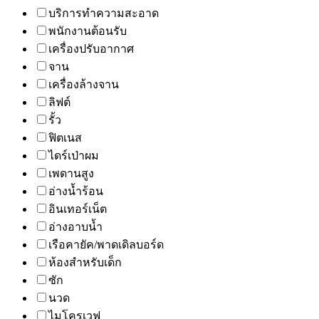
บริการทำความสะอาด
พนักงานต้อนรับ
เครื่องปรับอากาศ
จาน
เครื่องล้างจาน
ลิฟต์
รั้ว
ฟิตเนส
ไดร์เป่าผม
เพดานสูง
อ่างน้ำร้อน
อินเทอร์เน็ต
อ่างอาบน้ำ
เรือคายัค/พาดเดิลบอร์ด
ห้องสำหรับเด็ก
ซัก
นวด
ไมโครเวฟ