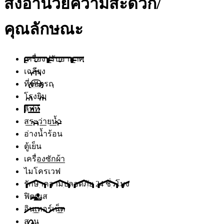
สิ่งอำนวยความสะดวก/
คุณลักษณะ
เครื่องปรับอากาศ
เฉลียง
ที่จอดรถ
โรงยิม
ลิฟท์
สระว่ายน้ำ
อ่างน้ำร้อน
ตู้เย็น
เครื่องซักผ้า
ไมโครเวฟ
รักษาความปลอดภัย 24 ชั่วโมง
ฟิตเนส
อินเทอร์เน็ต
สวน