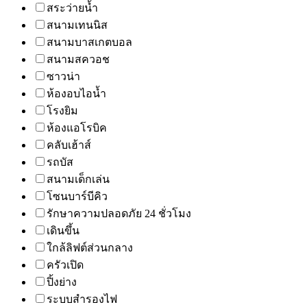
สระว่ายน้ำ
สนามเทนนิส
สนามบาสเกตบอล
สนามสควอช
ซาวน่า
ห้องอบไอน้ำ
โรงยิม
ห้องแอโรบิค
คลับเฮ้าส์
รถบัส
สนามเด็กเล่น
โซนบาร์บีคิว
รักษาความปลอดภัย 24 ชั่วโมง
เดินขึ้น
ใกล้ลิฟต์ส่วนกลาง
ครัวเปิด
ปิ้งย่าง
ระบบสำรองไฟ