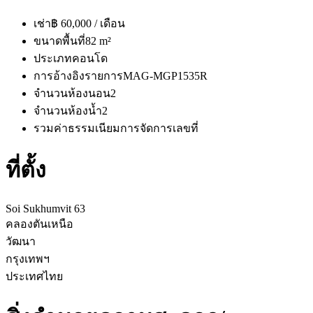
เช่า
฿ 60,000 / เดือน
ขนาดพื้นที่
82 m²
ประเภท
คอนโด
การอ้างอิงรายการ
MAG-MGP1535R
จำนวนห้องนอน
2
จำนวนห้องน้ำ
2
รวมค่าธรรมเนียมการจัดการ
เลขที่
ที่ตั้ง
Soi Sukhumvit 63
คลองตันเหนือ
วัฒนา
กรุงเทพฯ
ประเทศไทย