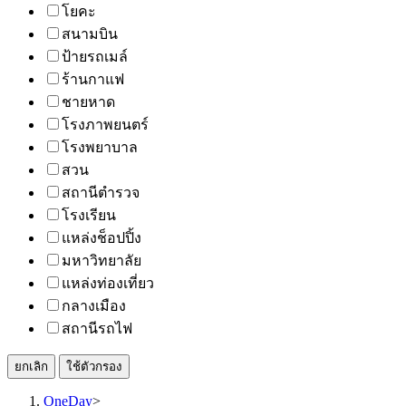
โยคะ
สนามบิน
ป้ายรถเมล์
ร้านกาแฟ
ชายหาด
โรงภาพยนตร์
โรงพยาบาล
สวน
สถานีตำรวจ
โรงเรียน
แหล่งช็อปปิ้ง
มหาวิทยาลัย
แหล่งท่องเที่ยว
กลางเมือง
สถานีรถไฟ
ยกเลิก
ใช้ตัวกรอง
OneDay
>