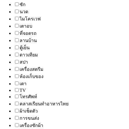
ซัก
นวด
ไมโครเวฟ
เตาอบ
ที่จอดรถ
ลานบ้าน
ตู้เย็น
ดาวเทียม
สปา
เครื่องสตรีม
ห้องเก็บของ
เตา
TV
โทรศัพท์
คลาสเรียนทำอาหารไทย
ผ้าเช็ดตัว
การขนส่ง
เครื่องซักผ้า