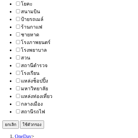
โยคะ
สนามบิน
ป้ายรถเมล์
ร้านกาแฟ
ชายหาด
โรงภาพยนตร์
โรงพยาบาล
สวน
สถานีตำรวจ
โรงเรียน
แหล่งช็อปปิ้ง
มหาวิทยาลัย
แหล่งท่องเที่ยว
กลางเมือง
สถานีรถไฟ
ยกเลิก
ใช้ตัวกรอง
OneDay
>