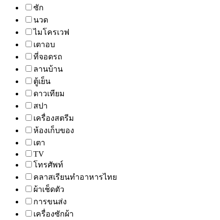
ซัก
นวด
ไมโครเวฟ
เตาอบ
ที่จอดรถ
ลานบ้าน
ตู้เย็น
ดาวเทียม
สปา
เครื่องสตรีม
ห้องเก็บของ
เตา
TV
โทรศัพท์
คลาสเรียนทำอาหารไทย
ผ้าเช็ดตัว
การขนส่ง
เครื่องซักผ้า