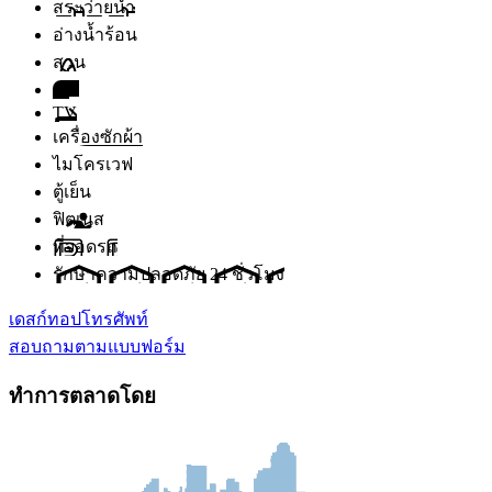
สระว่ายน้ำ
อ่างน้ำร้อน
สวน
เตา
TV
เครื่องซักผ้า
ไมโครเวฟ
ตู้เย็น
ฟิตเนส
ที่จอดรถ
รักษาความปลอดภัย 24 ชั่วโมง
เดสก์ทอป
โทรศัพท์
สอบถามตามแบบฟอร์ม
ทำการตลาดโดย