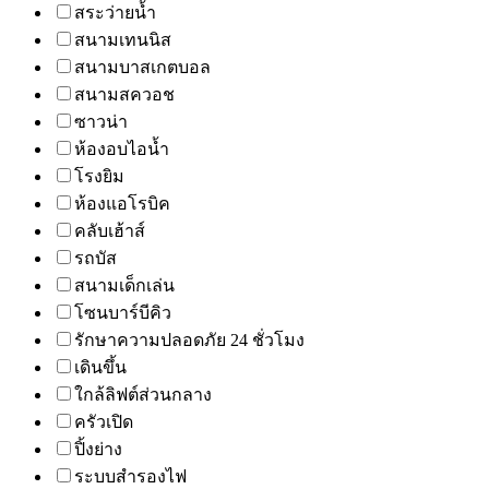
สระว่ายน้ำ
สนามเทนนิส
สนามบาสเกตบอล
สนามสควอช
ซาวน่า
ห้องอบไอน้ำ
โรงยิม
ห้องแอโรบิค
คลับเฮ้าส์
รถบัส
สนามเด็กเล่น
โซนบาร์บีคิว
รักษาความปลอดภัย 24 ชั่วโมง
เดินขึ้น
ใกล้ลิฟต์ส่วนกลาง
ครัวเปิด
ปิ้งย่าง
ระบบสำรองไฟ