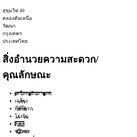
สุขุมวิท 49
คลองตันเหนือ
วัฒนา
กรุงเทพฯ
ประเทศไทย
สิ่งอำนวยความสะดวก/
คุณลักษณะ
เครื่องปรับอากาศ
เฉลียง
ที่จอดรถ
โรงยิม
ลิฟท์
ซาวน่า