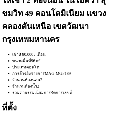
ให้เช่า 2 ห้องนอน ใน เอควา สุ
ขมวิท 49 คอนโดมิเนียม แขวง
คลองตันเหนือ เขตวัฒนา
กรุงเทพมหานคร
เช่า
฿ 80,000 / เดือน
ขนาดพื้นที่
96 m²
ประเภท
คอนโด
การอ้างอิงรายการ
MAG-MGP189
จำนวนห้องนอน
2
จำนวนห้องน้ำ
2
รวมค่าธรรมเนียมการจัดการ
เลขที่
ที่ตั้ง