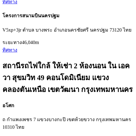
ทิศทาง
โครงการสนามบินนครปฐม
V5xp+3jr ตำบล บางพระ อำเภอนครชัยศรี นครปฐม 73120 ไทย
ระยะทาง
46,040m
ทิศทาง
สถานีรถไฟใกล้ ให้เช่า 2 ห้องนอน ใน เอค
วา สุขมวิท 49 คอนโดมิเนียม แขวง
คลองตันเหนือ เขตวัฒนา กรุงเทพมหานคร
อโศก
ถ กำแพงเพชร 7 แขวงบางกะปิ เขตห้วยขวาง กรุงเทพมหานคร
10310 ไทย