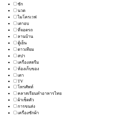
ซัก
นวด
ไมโครเวฟ
เตาอบ
ที่จอดรถ
ลานบ้าน
ตู้เย็น
ดาวเทียม
สปา
เครื่องสตรีม
ห้องเก็บของ
เตา
TV
โทรศัพท์
คลาสเรียนทำอาหารไทย
ผ้าเช็ดตัว
การขนส่ง
เครื่องซักผ้า