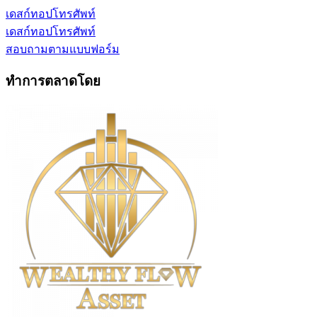
เดสก์ทอป
โทรศัพท์
เดสก์ทอป
โทรศัพท์
สอบถามตามแบบฟอร์ม
ทำการตลาดโดย