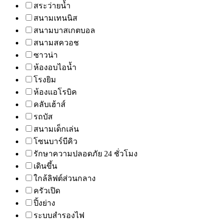
สระว่ายน้ำ
สนามเทนนิส
สนามบาสเกตบอล
สนามสควอช
ซาวน่า
ห้องอบไอน้ำ
โรงยิม
ห้องแอโรบิค
คลับเฮ้าส์
รถบัส
สนามเด็กเล่น
โซนบาร์บีคิว
รักษาความปลอดภัย 24 ชั่วโมง
เดินขึ้น
ใกล้ลิฟต์ส่วนกลาง
ครัวเปิด
ปิ้งย่าง
ระบบสำรองไฟ