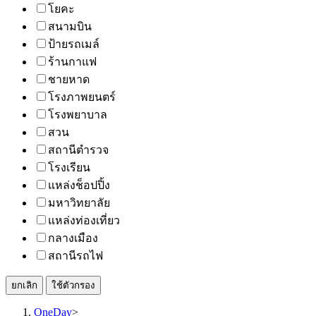
โยคะ
สนามบิน
ป้ายรถเมล์
ร้านกาแฟ
ชายหาด
โรงภาพยนตร์
โรงพยาบาล
สวน
สถานีตำรวจ
โรงเรียน
แหล่งช็อปปิ้ง
มหาวิทยาลัย
แหล่งท่องเที่ยว
กลางเมือง
สถานีรถไฟ
ยกเลิก
ใช้ตัวกรอง
OneDay
>