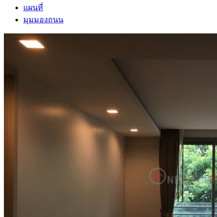
แผนที่
มุมมองถนน