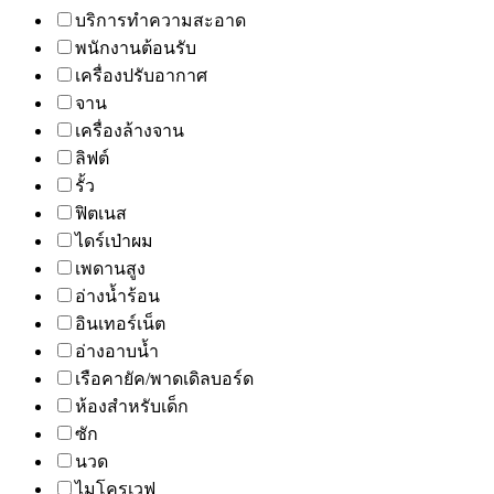
บริการทำความสะอาด
พนักงานต้อนรับ
เครื่องปรับอากาศ
จาน
เครื่องล้างจาน
ลิฟต์
รั้ว
ฟิตเนส
ไดร์เป่าผม
เพดานสูง
อ่างน้ำร้อน
อินเทอร์เน็ต
อ่างอาบน้ำ
เรือคายัค/พาดเดิลบอร์ด
ห้องสำหรับเด็ก
ซัก
นวด
ไมโครเวฟ