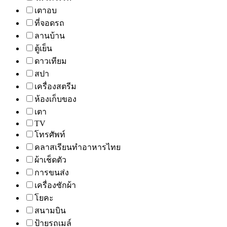
เตาอบ
ที่จอดรถ
ลานบ้าน
ตู้เย็น
ดาวเทียม
สปา
เครื่องสตรีม
ห้องเก็บของ
เตา
TV
โทรศัพท์
คลาสเรียนทำอาหารไทย
ผ้าเช็ดตัว
การขนส่ง
เครื่องซักผ้า
โยคะ
สนามบิน
ป้ายรถเมล์