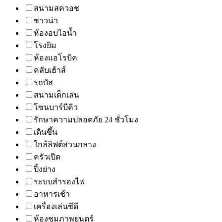
สนามสควอช
ซาวน่า
ห้องอบไอน้ำ
โรงยิม
ห้องแอโรบิค
คลับเฮ้าส์
รถบัส
สนามเด็กเล่น
โซนบาร์บีคิว
รักษาความปลอดภัย 24 ชั่วโมง
เดินขึ้น
ใกล้ลิฟต์ส่วนกลาง
ครัวเปิด
ปิ้งย่าง
ระบบสำรองไฟ
อาหารเช้า
เครื่องเล่นซีดี
ห้องชมภาพยนตร์