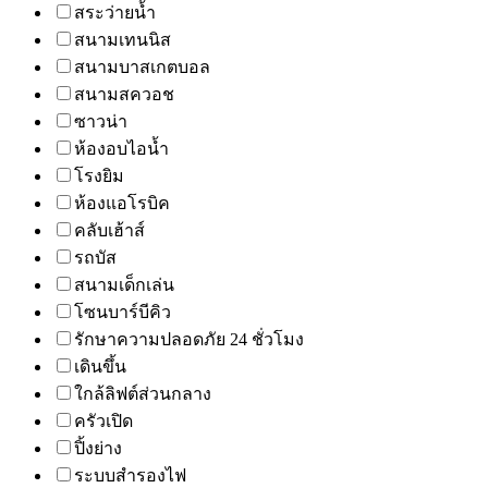
สระว่ายน้ำ
สนามเทนนิส
สนามบาสเกตบอล
สนามสควอช
ซาวน่า
ห้องอบไอน้ำ
โรงยิม
ห้องแอโรบิค
คลับเฮ้าส์
รถบัส
สนามเด็กเล่น
โซนบาร์บีคิว
รักษาความปลอดภัย 24 ชั่วโมง
เดินขึ้น
ใกล้ลิฟต์ส่วนกลาง
ครัวเปิด
ปิ้งย่าง
ระบบสำรองไฟ