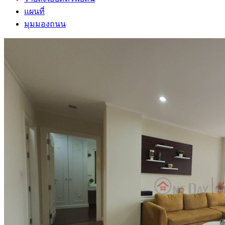
แผนที่
มุมมองถนน