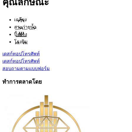
คุณลักษณะ
เฉลียง
สระว่ายน้ำ
ปิ้งย่าง
โรงยิม
เดสก์ทอป
โทรศัพท์
เดสก์ทอป
โทรศัพท์
สอบถามตามแบบฟอร์ม
ทำการตลาดโดย