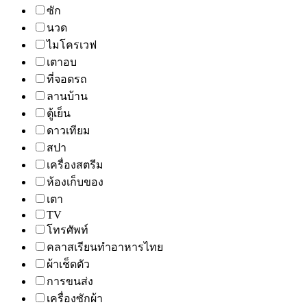
ซัก
นวด
ไมโครเวฟ
เตาอบ
ที่จอดรถ
ลานบ้าน
ตู้เย็น
ดาวเทียม
สปา
เครื่องสตรีม
ห้องเก็บของ
เตา
TV
โทรศัพท์
คลาสเรียนทำอาหารไทย
ผ้าเช็ดตัว
การขนส่ง
เครื่องซักผ้า