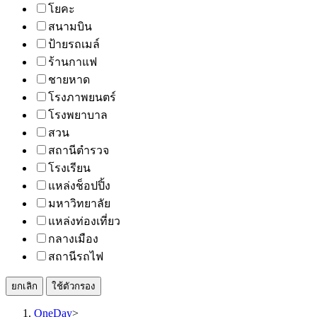
โยคะ
สนามบิน
ป้ายรถเมล์
ร้านกาแฟ
ชายหาด
โรงภาพยนตร์
โรงพยาบาล
สวน
สถานีตำรวจ
โรงเรียน
แหล่งช็อปปิ้ง
มหาวิทยาลัย
แหล่งท่องเที่ยว
กลางเมือง
สถานีรถไฟ
ยกเลิก
ใช้ตัวกรอง
OneDay
>