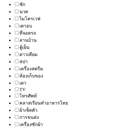
ซัก
นวด
ไมโครเวฟ
เตาอบ
ที่จอดรถ
ลานบ้าน
ตู้เย็น
ดาวเทียม
สปา
เครื่องสตรีม
ห้องเก็บของ
เตา
TV
โทรศัพท์
คลาสเรียนทำอาหารไทย
ผ้าเช็ดตัว
การขนส่ง
เครื่องซักผ้า