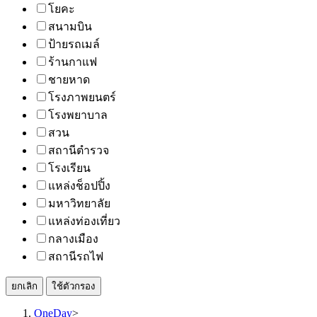
โยคะ
สนามบิน
ป้ายรถเมล์
ร้านกาแฟ
ชายหาด
โรงภาพยนตร์
โรงพยาบาล
สวน
สถานีตำรวจ
โรงเรียน
แหล่งช็อปปิ้ง
มหาวิทยาลัย
แหล่งท่องเที่ยว
กลางเมือง
สถานีรถไฟ
ยกเลิก
ใช้ตัวกรอง
OneDay
>