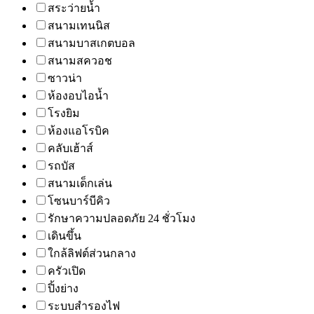
สระว่ายน้ำ
สนามเทนนิส
สนามบาสเกตบอล
สนามสควอช
ซาวน่า
ห้องอบไอน้ำ
โรงยิม
ห้องแอโรบิค
คลับเฮ้าส์
รถบัส
สนามเด็กเล่น
โซนบาร์บีคิว
รักษาความปลอดภัย 24 ชั่วโมง
เดินขึ้น
ใกล้ลิฟต์ส่วนกลาง
ครัวเปิด
ปิ้งย่าง
ระบบสำรองไฟ