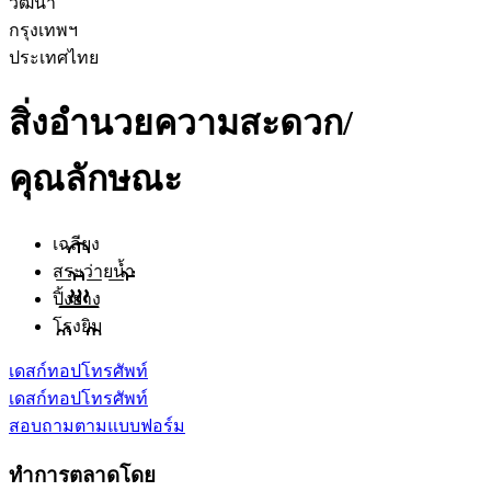
วัฒนา
กรุงเทพฯ
ประเทศไทย
สิ่งอำนวยความสะดวก/
คุณลักษณะ
เฉลียง
สระว่ายน้ำ
ปิ้งย่าง
โรงยิม
เดสก์ทอป
โทรศัพท์
เดสก์ทอป
โทรศัพท์
สอบถามตามแบบฟอร์ม
ทำการตลาดโดย