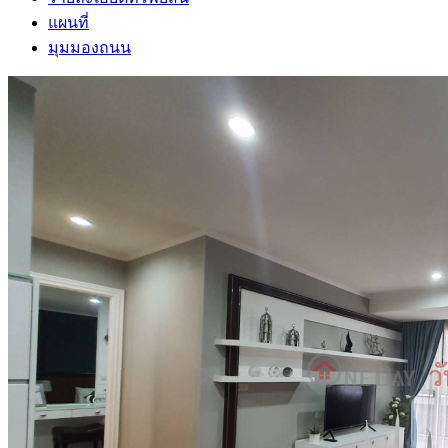
แผนที่
มุมมองถนน