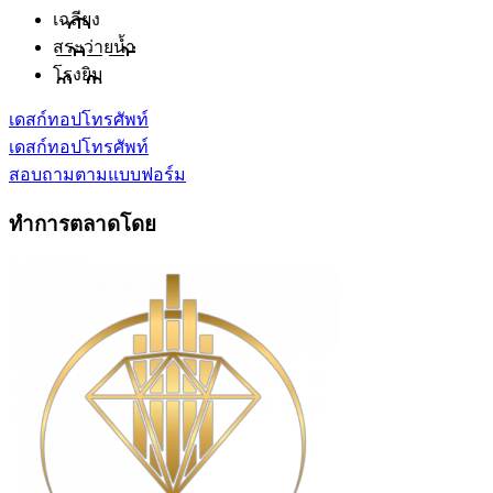
เฉลียง
สระว่ายน้ำ
โรงยิม
เดสก์ทอป
โทรศัพท์
เดสก์ทอป
โทรศัพท์
สอบถามตามแบบฟอร์ม
ทำการตลาดโดย