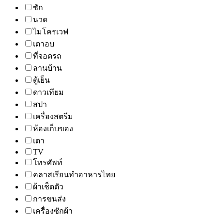
ซัก
นวด
ไมโครเวฟ
เตาอบ
ที่จอดรถ
ลานบ้าน
ตู้เย็น
ดาวเทียม
สปา
เครื่องสตรีม
ห้องเก็บของ
เตา
TV
โทรศัพท์
คลาสเรียนทำอาหารไทย
ผ้าเช็ดตัว
การขนส่ง
เครื่องซักผ้า