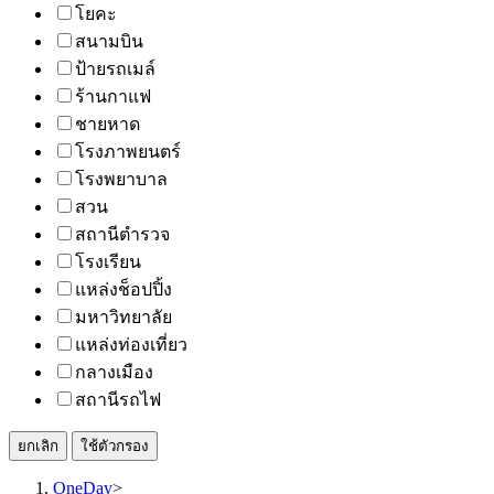
โยคะ
สนามบิน
ป้ายรถเมล์
ร้านกาแฟ
ชายหาด
โรงภาพยนตร์
โรงพยาบาล
สวน
สถานีตำรวจ
โรงเรียน
แหล่งช็อปปิ้ง
มหาวิทยาลัย
แหล่งท่องเที่ยว
กลางเมือง
สถานีรถไฟ
ยกเลิก
ใช้ตัวกรอง
OneDay
>