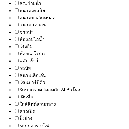
สระว่ายน้ำ
สนามเทนนิส
สนามบาสเกตบอล
สนามสควอช
ซาวน่า
ห้องอบไอน้ำ
โรงยิม
ห้องแอโรบิค
คลับเฮ้าส์
รถบัส
สนามเด็กเล่น
โซนบาร์บีคิว
รักษาความปลอดภัย 24 ชั่วโมง
เดินขึ้น
ใกล้ลิฟต์ส่วนกลาง
ครัวเปิด
ปิ้งย่าง
ระบบสำรองไฟ