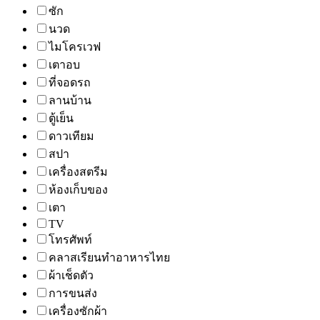
ซัก
นวด
ไมโครเวฟ
เตาอบ
ที่จอดรถ
ลานบ้าน
ตู้เย็น
ดาวเทียม
สปา
เครื่องสตรีม
ห้องเก็บของ
เตา
TV
โทรศัพท์
คลาสเรียนทำอาหารไทย
ผ้าเช็ดตัว
การขนส่ง
เครื่องซักผ้า