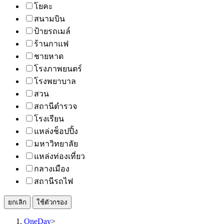
โยคะ
สนามบิน
ป้ายรถเมล์
ร้านกาแฟ
ชายหาด
โรงภาพยนตร์
โรงพยาบาล
สวน
สถานีตำรวจ
โรงเรียน
แหล่งช็อปปิ้ง
มหาวิทยาลัย
แหล่งท่องเที่ยว
กลางเมือง
สถานีรถไฟ
ยกเลิก
ใช้ตัวกรอง
OneDay
>