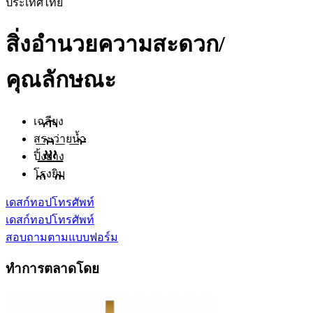
ประเทศไทย
สิ่งอำนวยความสะดวก/
คุณลักษณะ
เฉลียง
สระว่ายน้ำ
ปิ้งย่าง
โรงยิม
เดสก์ทอป
โทรศัพท์
เดสก์ทอป
โทรศัพท์
สอบถามตามแบบฟอร์ม
ทำการตลาดโดย