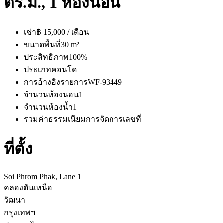
ตร.ม., 1 ห้องนอน
เช่า
฿ 15,000 / เดือน
ขนาดพื้นที่
30 m²
ประสิทธิภาพ
100%
ประเภท
คอนโด
การอ้างอิงรายการ
WF-93449
จำนวนห้องนอน
1
จำนวนห้องน้ำ
1
รวมค่าธรรมเนียมการจัดการ
เลขที่
ที่ตั้ง
Soi Phrom Phak, Lane 1
คลองตันเหนือ
วัฒนา
กรุงเทพฯ