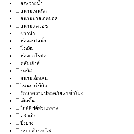
สระว่ายน้ำ
สนามเทนนิส
สนามบาสเกตบอล
สนามสควอช
ซาวน่า
ห้องอบไอน้ำ
โรงยิม
ห้องแอโรบิค
คลับเฮ้าส์
รถบัส
สนามเด็กเล่น
โซนบาร์บีคิว
รักษาความปลอดภัย 24 ชั่วโมง
เดินขึ้น
ใกล้ลิฟต์ส่วนกลาง
ครัวเปิด
ปิ้งย่าง
ระบบสำรองไฟ