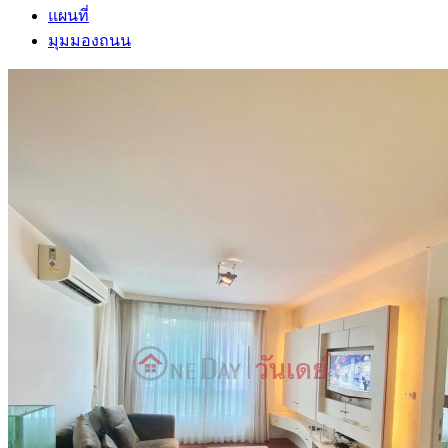
แผนที่
มุมมองถนน