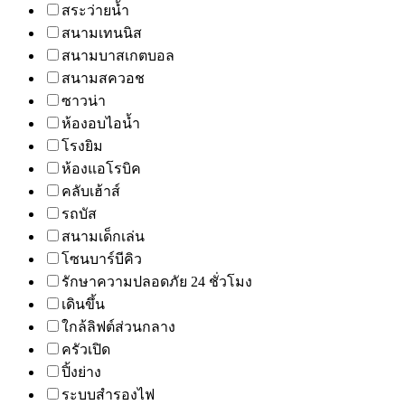
สระว่ายน้ำ
สนามเทนนิส
สนามบาสเกตบอล
สนามสควอช
ซาวน่า
ห้องอบไอน้ำ
โรงยิม
ห้องแอโรบิค
คลับเฮ้าส์
รถบัส
สนามเด็กเล่น
โซนบาร์บีคิว
รักษาความปลอดภัย 24 ชั่วโมง
เดินขึ้น
ใกล้ลิฟต์ส่วนกลาง
ครัวเปิด
ปิ้งย่าง
ระบบสำรองไฟ