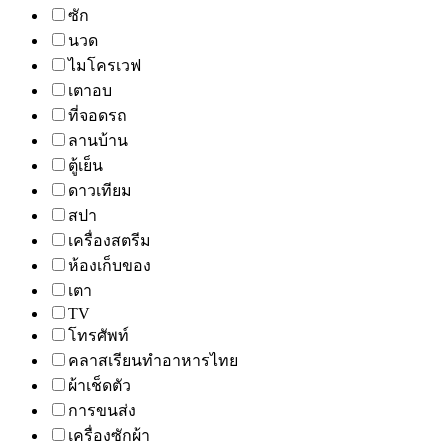
ซัก
นวด
ไมโครเวฟ
เตาอบ
ที่จอดรถ
ลานบ้าน
ตู้เย็น
ดาวเทียม
สปา
เครื่องสตรีม
ห้องเก็บของ
เตา
TV
โทรศัพท์
คลาสเรียนทำอาหารไทย
ผ้าเช็ดตัว
การขนส่ง
เครื่องซักผ้า