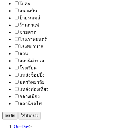
โยคะ
สนามบิน
ป้ายรถเมล์
ร้านกาแฟ
ชายหาด
โรงภาพยนตร์
โรงพยาบาล
สวน
สถานีตำรวจ
โรงเรียน
แหล่งช็อปปิ้ง
มหาวิทยาลัย
แหล่งท่องเที่ยว
กลางเมือง
สถานีรถไฟ
ยกเลิก
ใช้ตัวกรอง
OneDay
>