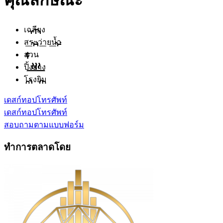
คุณลักษณะ
เฉลียง
สระว่ายน้ำ
สวน
ปิ้งย่าง
โรงยิม
เดสก์ทอป
โทรศัพท์
เดสก์ทอป
โทรศัพท์
สอบถามตามแบบฟอร์ม
ทำการตลาดโดย