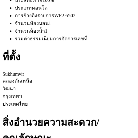
ประสิทธิภาพ
100%
ประเภท
คอนโด
การอ้างอิงรายการ
WF-95502
จำนวนห้องนอน
1
จำนวนห้องน้ำ
1
รวมค่าธรรมเนียมการจัดการ
เลขที่
ที่ตั้ง
Sukhumvit
คลองตันเหนือ
วัฒนา
กรุงเทพฯ
ประเทศไทย
สิ่งอำนวยความสะดวก/