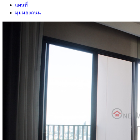
แผนที่
มุมมองถนน