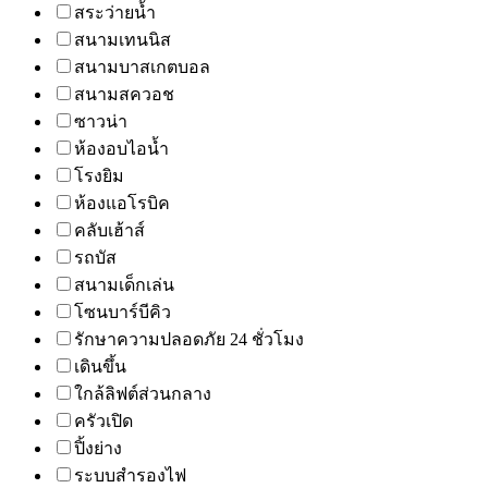
สระว่ายน้ำ
สนามเทนนิส
สนามบาสเกตบอล
สนามสควอช
ซาวน่า
ห้องอบไอน้ำ
โรงยิม
ห้องแอโรบิค
คลับเฮ้าส์
รถบัส
สนามเด็กเล่น
โซนบาร์บีคิว
รักษาความปลอดภัย 24 ชั่วโมง
เดินขึ้น
ใกล้ลิฟต์ส่วนกลาง
ครัวเปิด
ปิ้งย่าง
ระบบสำรองไฟ