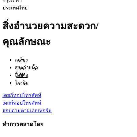
กรุงเทพฯ
ประเทศไทย
สิ่งอำนวยความสะดวก/
คุณลักษณะ
เฉลียง
สระว่ายน้ำ
ปิ้งย่าง
โรงยิม
เดสก์ทอป
โทรศัพท์
เดสก์ทอป
โทรศัพท์
สอบถามตามแบบฟอร์ม
ทำการตลาดโดย