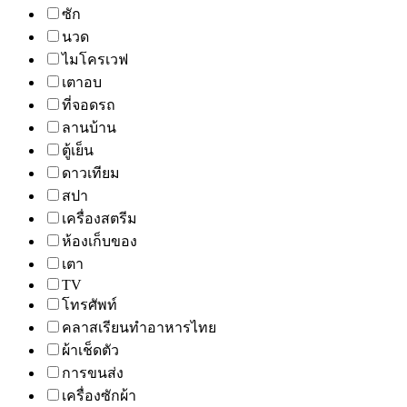
ซัก
นวด
ไมโครเวฟ
เตาอบ
ที่จอดรถ
ลานบ้าน
ตู้เย็น
ดาวเทียม
สปา
เครื่องสตรีม
ห้องเก็บของ
เตา
TV
โทรศัพท์
คลาสเรียนทำอาหารไทย
ผ้าเช็ดตัว
การขนส่ง
เครื่องซักผ้า