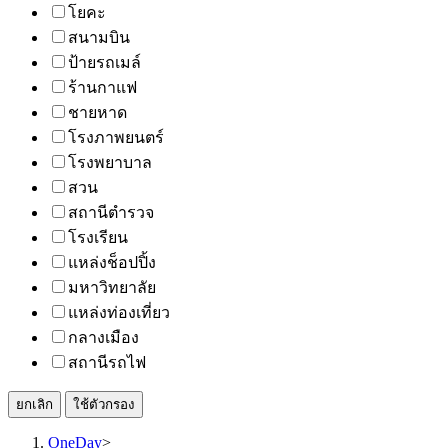
โยคะ
สนามบิน
ป้ายรถเมล์
ร้านกาแฟ
ชายหาด
โรงภาพยนตร์
โรงพยาบาล
สวน
สถานีตำรวจ
โรงเรียน
แหล่งช็อปปิ้ง
มหาวิทยาลัย
แหล่งท่องเที่ยว
กลางเมือง
สถานีรถไฟ
ยกเลิก
ใช้ตัวกรอง
OneDay
>