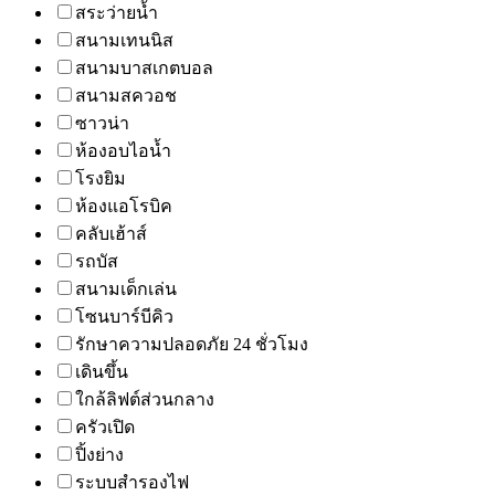
สระว่ายน้ำ
สนามเทนนิส
สนามบาสเกตบอล
สนามสควอช
ซาวน่า
ห้องอบไอน้ำ
โรงยิม
ห้องแอโรบิค
คลับเฮ้าส์
รถบัส
สนามเด็กเล่น
โซนบาร์บีคิว
รักษาความปลอดภัย 24 ชั่วโมง
เดินขึ้น
ใกล้ลิฟต์ส่วนกลาง
ครัวเปิด
ปิ้งย่าง
ระบบสำรองไฟ