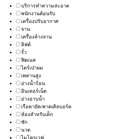
บริการทำความสะอาด
พนักงานต้อนรับ
เครื่องปรับอากาศ
จาน
เครื่องล้างจาน
ลิฟต์
รั้ว
ฟิตเนส
ไดร์เป่าผม
เพดานสูง
อ่างน้ำร้อน
อินเทอร์เน็ต
อ่างอาบน้ำ
เรือคายัค/พาดเดิลบอร์ด
ห้องสำหรับเด็ก
ซัก
นวด
ไมโครเวฟ