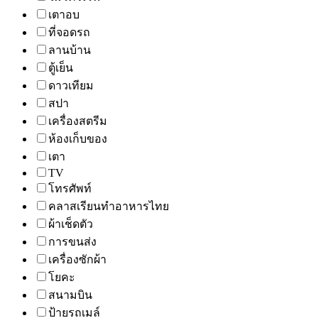
เตาอบ
ที่จอดรถ
ลานบ้าน
ตู้เย็น
ดาวเทียม
สปา
เครื่องสตรีม
ห้องเก็บของ
เตา
TV
โทรศัพท์
คลาสเรียนทำอาหารไทย
ผ้าเช็ดตัว
การขนส่ง
เครื่องซักผ้า
โยคะ
สนามบิน
ป้ายรถเมล์