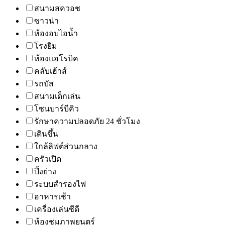
สนามสควอช
ซาวน่า
ห้องอบไอน้ำ
โรงยิม
ห้องแอโรบิค
คลับเฮ้าส์
รถบัส
สนามเด็กเล่น
โซนบาร์บีคิว
รักษาความปลอดภัย 24 ชั่วโมง
เดินขึ้น
ใกล้ลิฟต์ส่วนกลาง
ครัวเปิด
ปิ้งย่าง
ระบบสำรองไฟ
อาหารเช้า
เครื่องเล่นซีดี
ห้องชมภาพยนตร์