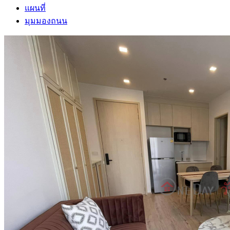
แผนที่
มุมมองถนน