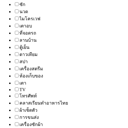
ซัก
นวด
ไมโครเวฟ
เตาอบ
ที่จอดรถ
ลานบ้าน
ตู้เย็น
ดาวเทียม
สปา
เครื่องสตรีม
ห้องเก็บของ
เตา
TV
โทรศัพท์
คลาสเรียนทำอาหารไทย
ผ้าเช็ดตัว
การขนส่ง
เครื่องซักผ้า