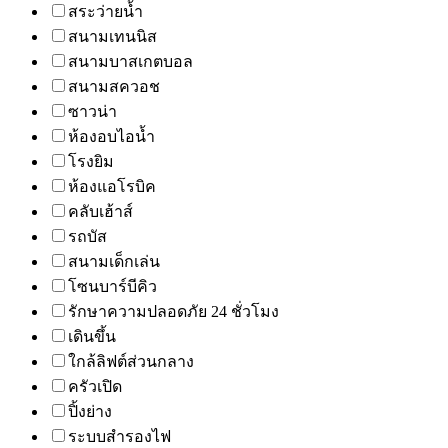
สระว่ายน้ำ
สนามเทนนิส
สนามบาสเกตบอล
สนามสควอช
ซาวน่า
ห้องอบไอน้ำ
โรงยิม
ห้องแอโรบิค
คลับเฮ้าส์
รถบัส
สนามเด็กเล่น
โซนบาร์บีคิว
รักษาความปลอดภัย 24 ชั่วโมง
เดินขึ้น
ใกล้ลิฟต์ส่วนกลาง
ครัวเปิด
ปิ้งย่าง
ระบบสำรองไฟ