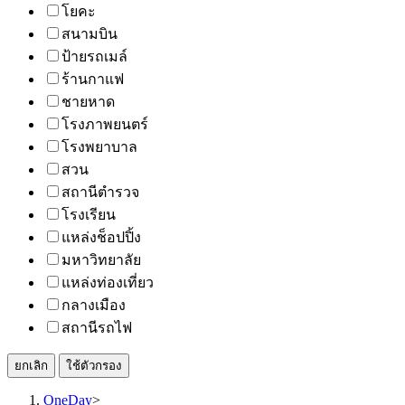
โยคะ
สนามบิน
ป้ายรถเมล์
ร้านกาแฟ
ชายหาด
โรงภาพยนตร์
โรงพยาบาล
สวน
สถานีตำรวจ
โรงเรียน
แหล่งช็อปปิ้ง
มหาวิทยาลัย
แหล่งท่องเที่ยว
กลางเมือง
สถานีรถไฟ
ยกเลิก
ใช้ตัวกรอง
OneDay
>