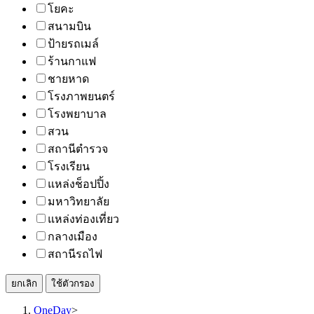
โยคะ
สนามบิน
ป้ายรถเมล์
ร้านกาแฟ
ชายหาด
โรงภาพยนตร์
โรงพยาบาล
สวน
สถานีตำรวจ
โรงเรียน
แหล่งช็อปปิ้ง
มหาวิทยาลัย
แหล่งท่องเที่ยว
กลางเมือง
สถานีรถไฟ
ยกเลิก
ใช้ตัวกรอง
OneDay
>