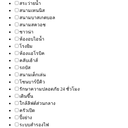
สระว่ายน้ำ
สนามเทนนิส
สนามบาสเกตบอล
สนามสควอช
ซาวน่า
ห้องอบไอน้ำ
โรงยิม
ห้องแอโรบิค
คลับเฮ้าส์
รถบัส
สนามเด็กเล่น
โซนบาร์บีคิว
รักษาความปลอดภัย 24 ชั่วโมง
เดินขึ้น
ใกล้ลิฟต์ส่วนกลาง
ครัวเปิด
ปิ้งย่าง
ระบบสำรองไฟ