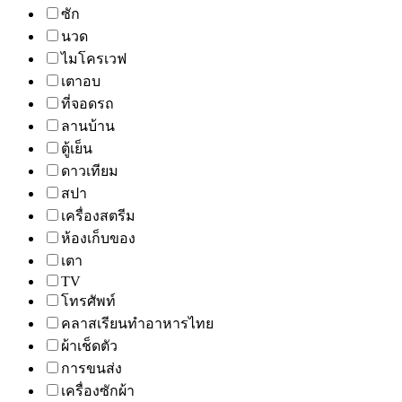
ซัก
นวด
ไมโครเวฟ
เตาอบ
ที่จอดรถ
ลานบ้าน
ตู้เย็น
ดาวเทียม
สปา
เครื่องสตรีม
ห้องเก็บของ
เตา
TV
โทรศัพท์
คลาสเรียนทำอาหารไทย
ผ้าเช็ดตัว
การขนส่ง
เครื่องซักผ้า