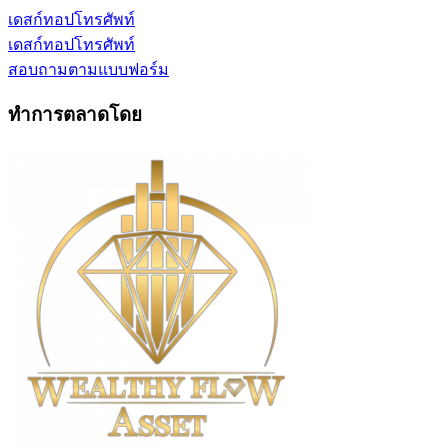
เดสก์ทอป
โทรศัพท์
เดสก์ทอป
โทรศัพท์
สอบถามตามแบบฟอร์ม
ทำการตลาดโดย