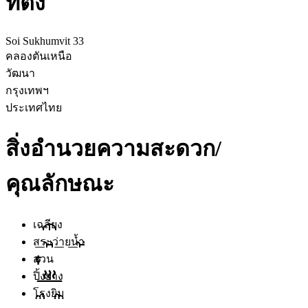
ที่ตั้ง
Soi Sukhumvit 33
คลองตันเหนือ
วัฒนา
กรุงเทพฯ
ประเทศไทย
สิ่งอำนวยความสะดวก/
คุณลักษณะ
เฉลียง
สระว่ายน้ำ
สวน
ปิ้งย่าง
โรงยิม