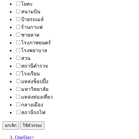
โยคะ
สนามบิน
ป้ายรถเมล์
ร้านกาแฟ
ชายหาด
โรงภาพยนตร์
โรงพยาบาล
สวน
สถานีตำรวจ
โรงเรียน
แหล่งช็อปปิ้ง
มหาวิทยาลัย
แหล่งท่องเที่ยว
กลางเมือง
สถานีรถไฟ
ยกเลิก
ใช้ตัวกรอง
OneDay
>