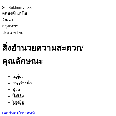
Soi Sukhumvit 33
คลองตันเหนือ
วัฒนา
กรุงเทพฯ
ประเทศไทย
สิ่งอำนวยความสะดวก/
คุณลักษณะ
เฉลียง
สระว่ายน้ำ
สวน
ปิ้งย่าง
โรงยิม
เดสก์ทอป
โทรศัพท์