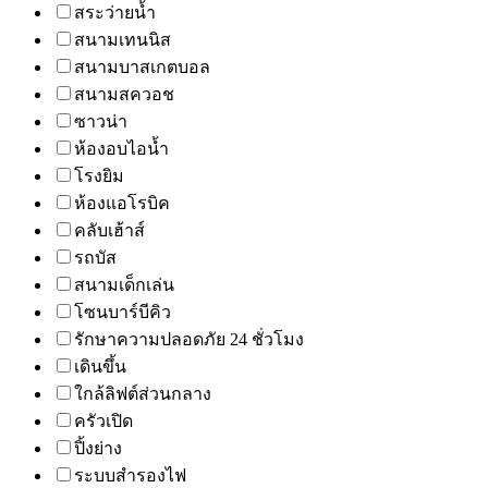
สระว่ายน้ำ
สนามเทนนิส
สนามบาสเกตบอล
สนามสควอช
ซาวน่า
ห้องอบไอน้ำ
โรงยิม
ห้องแอโรบิค
คลับเฮ้าส์
รถบัส
สนามเด็กเล่น
โซนบาร์บีคิว
รักษาความปลอดภัย 24 ชั่วโมง
เดินขึ้น
ใกล้ลิฟต์ส่วนกลาง
ครัวเปิด
ปิ้งย่าง
ระบบสำรองไฟ