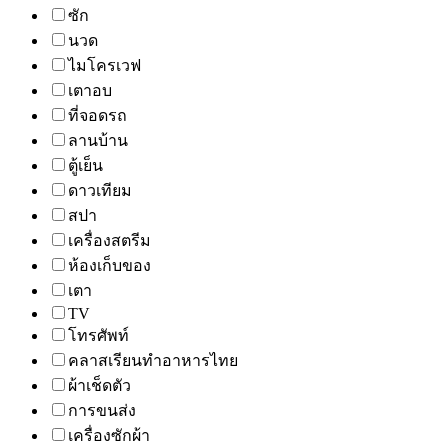
ซัก
นวด
ไมโครเวฟ
เตาอบ
ที่จอดรถ
ลานบ้าน
ตู้เย็น
ดาวเทียม
สปา
เครื่องสตรีม
ห้องเก็บของ
เตา
TV
โทรศัพท์
คลาสเรียนทำอาหารไทย
ผ้าเช็ดตัว
การขนส่ง
เครื่องซักผ้า