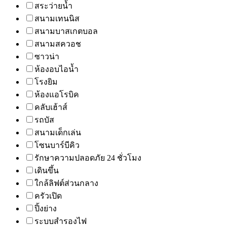
สระว่ายน้ำ
สนามเทนนิส
สนามบาสเกตบอล
สนามสควอช
ซาวน่า
ห้องอบไอน้ำ
โรงยิม
ห้องแอโรบิค
คลับเฮ้าส์
รถบัส
สนามเด็กเล่น
โซนบาร์บีคิว
รักษาความปลอดภัย 24 ชั่วโมง
เดินขึ้น
ใกล้ลิฟต์ส่วนกลาง
ครัวเปิด
ปิ้งย่าง
ระบบสำรองไฟ