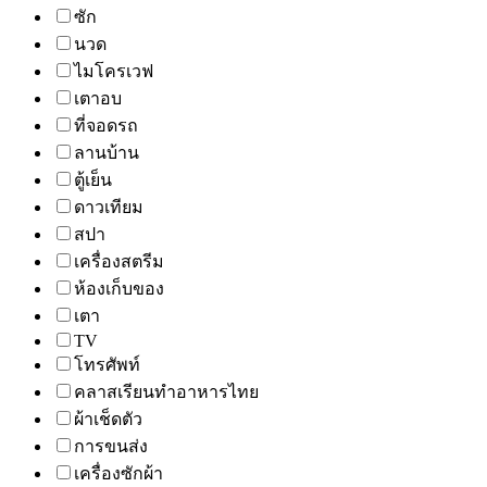
ซัก
นวด
ไมโครเวฟ
เตาอบ
ที่จอดรถ
ลานบ้าน
ตู้เย็น
ดาวเทียม
สปา
เครื่องสตรีม
ห้องเก็บของ
เตา
TV
โทรศัพท์
คลาสเรียนทำอาหารไทย
ผ้าเช็ดตัว
การขนส่ง
เครื่องซักผ้า