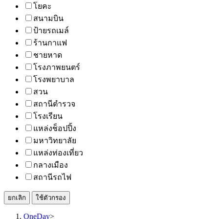
โยคะ
สนามบิน
ป้ายรถเมล์
ร้านกาแฟ
ชายหาด
โรงภาพยนตร์
โรงพยาบาล
สวน
สถานีตำรวจ
โรงเรียน
แหล่งช็อปปิ้ง
มหาวิทยาลัย
แหล่งท่องเที่ยว
กลางเมือง
สถานีรถไฟ
ยกเลิก
ใช้ตัวกรอง
OneDay
>