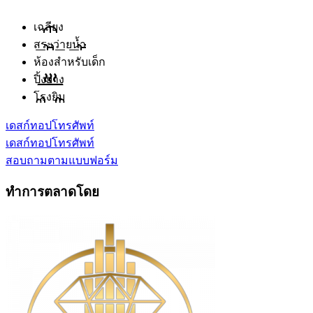
เฉลียง
สระว่ายน้ำ
ห้องสำหรับเด็ก
ปิ้งย่าง
โรงยิม
เดสก์ทอป
โทรศัพท์
เดสก์ทอป
โทรศัพท์
สอบถามตามแบบฟอร์ม
ทำการตลาดโดย