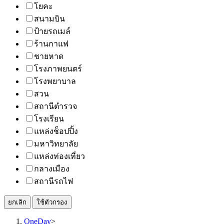
โยคะ
สนามบิน
ป้ายรถเมล์
ร้านกาแฟ
ชายหาด
โรงภาพยนตร์
โรงพยาบาล
สวน
สถานีตำรวจ
โรงเรียน
แหล่งช็อปปิ้ง
มหาวิทยาลัย
แหล่งท่องเที่ยว
กลางเมือง
สถานีรถไฟ
ยกเลิก
ใช้ตัวกรอง
OneDay
>