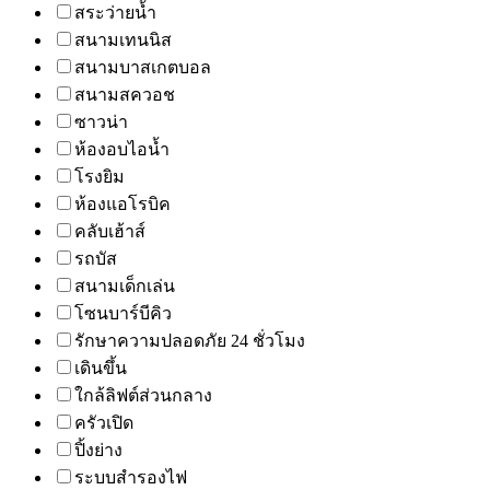
สระว่ายน้ำ
สนามเทนนิส
สนามบาสเกตบอล
สนามสควอช
ซาวน่า
ห้องอบไอน้ำ
โรงยิม
ห้องแอโรบิค
คลับเฮ้าส์
รถบัส
สนามเด็กเล่น
โซนบาร์บีคิว
รักษาความปลอดภัย 24 ชั่วโมง
เดินขึ้น
ใกล้ลิฟต์ส่วนกลาง
ครัวเปิด
ปิ้งย่าง
ระบบสำรองไฟ