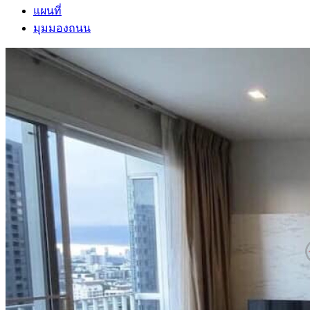
แผนที่
มุมมองถนน