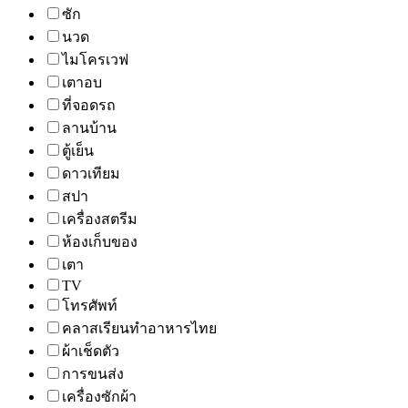
ซัก
นวด
ไมโครเวฟ
เตาอบ
ที่จอดรถ
ลานบ้าน
ตู้เย็น
ดาวเทียม
สปา
เครื่องสตรีม
ห้องเก็บของ
เตา
TV
โทรศัพท์
คลาสเรียนทำอาหารไทย
ผ้าเช็ดตัว
การขนส่ง
เครื่องซักผ้า