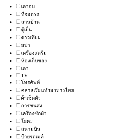
เตาอบ
ที่จอดรถ
ลานบ้าน
ตู้เย็น
ดาวเทียม
สปา
เครื่องสตรีม
ห้องเก็บของ
เตา
TV
โทรศัพท์
คลาสเรียนทำอาหารไทย
ผ้าเช็ดตัว
การขนส่ง
เครื่องซักผ้า
โยคะ
สนามบิน
ป้ายรถเมล์