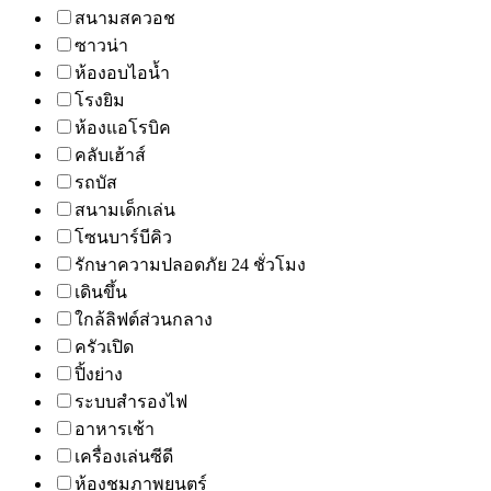
สนามสควอช
ซาวน่า
ห้องอบไอน้ำ
โรงยิม
ห้องแอโรบิค
คลับเฮ้าส์
รถบัส
สนามเด็กเล่น
โซนบาร์บีคิว
รักษาความปลอดภัย 24 ชั่วโมง
เดินขึ้น
ใกล้ลิฟต์ส่วนกลาง
ครัวเปิด
ปิ้งย่าง
ระบบสำรองไฟ
อาหารเช้า
เครื่องเล่นซีดี
ห้องชมภาพยนตร์