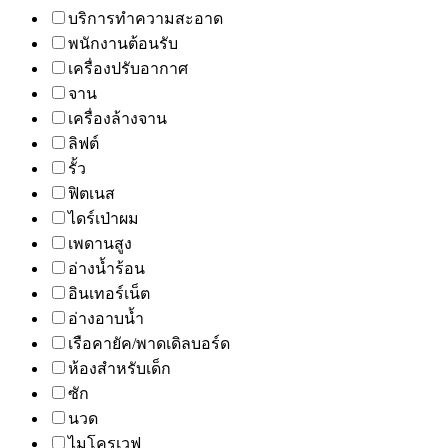
บริการทำความสะอาด
พนักงานต้อนรับ
เครื่องปรับอากาศ
จาน
เครื่องล้างจาน
ลิฟต์
รั้ว
ฟิตเนส
ไดร์เป่าผม
เพดานสูง
อ่างน้ำร้อน
อินเทอร์เน็ต
อ่างอาบน้ำ
เรือคายัค/พาดเดิลบอร์ด
ห้องสำหรับเด็ก
ซัก
นวด
ไมโครเวฟ