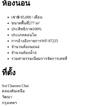
ห้องนอน
เช่า
฿ 85,000 / เดือน
ขนาดพื้นที่
277 m²
ประสิทธิภาพ
100%
ประเภท
คอนโด
การอ้างอิงรายการ
WF-97225
จำนวนห้องนอน
4
จำนวนห้องน้ำ
4
รวมค่าธรรมเนียมการจัดการ
เลขที่
ที่ตั้ง
Soi Charoen Chai
คลองตันเหนือ
วัฒนา
กรุงเทพฯ