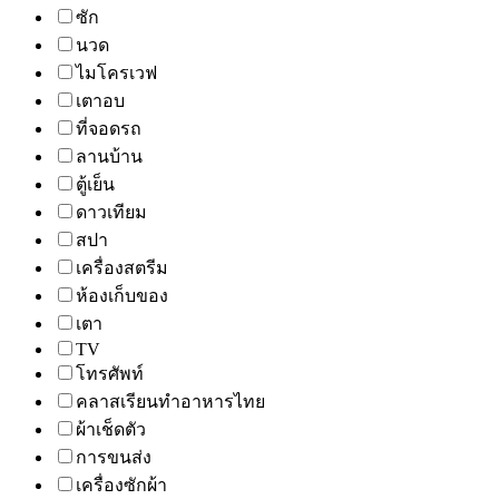
ซัก
นวด
ไมโครเวฟ
เตาอบ
ที่จอดรถ
ลานบ้าน
ตู้เย็น
ดาวเทียม
สปา
เครื่องสตรีม
ห้องเก็บของ
เตา
TV
โทรศัพท์
คลาสเรียนทำอาหารไทย
ผ้าเช็ดตัว
การขนส่ง
เครื่องซักผ้า