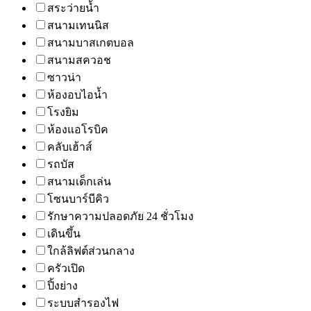
สระว่ายน้ำ
สนามเทนนิส
สนามบาสเกตบอล
สนามสควอช
ซาวน่า
ห้องอบไอน้ำ
โรงยิม
ห้องแอโรบิค
คลับเฮ้าส์
รถบัส
สนามเด็กเล่น
โซนบาร์บีคิว
รักษาความปลอดภัย 24 ชั่วโมง
เดินขึ้น
ใกล้ลิฟต์ส่วนกลาง
ครัวเปิด
ปิ้งย่าง
ระบบสำรองไฟ