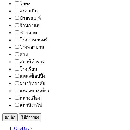
โยคะ
สนามบิน
ป้ายรถเมล์
ร้านกาแฟ
ชายหาด
โรงภาพยนตร์
โรงพยาบาล
สวน
สถานีตำรวจ
โรงเรียน
แหล่งช็อปปิ้ง
มหาวิทยาลัย
แหล่งท่องเที่ยว
กลางเมือง
สถานีรถไฟ
ยกเลิก
ใช้ตัวกรอง
OneDay
>