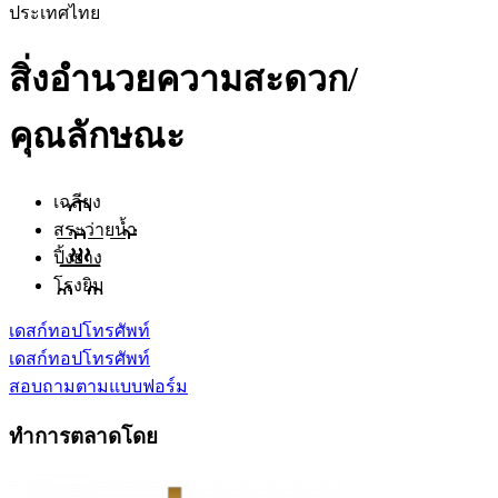
ประเทศไทย
สิ่งอำนวยความสะดวก/
คุณลักษณะ
เฉลียง
สระว่ายน้ำ
ปิ้งย่าง
โรงยิม
เดสก์ทอป
โทรศัพท์
เดสก์ทอป
โทรศัพท์
สอบถามตามแบบฟอร์ม
ทำการตลาดโดย