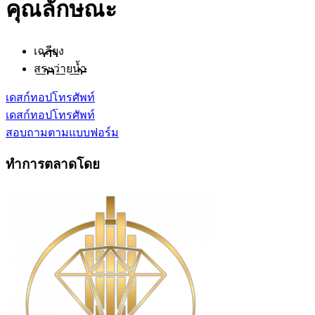
คุณลักษณะ
เฉลียง
สระว่ายน้ำ
เดสก์ทอป
โทรศัพท์
เดสก์ทอป
โทรศัพท์
สอบถามตามแบบฟอร์ม
ทำการตลาดโดย