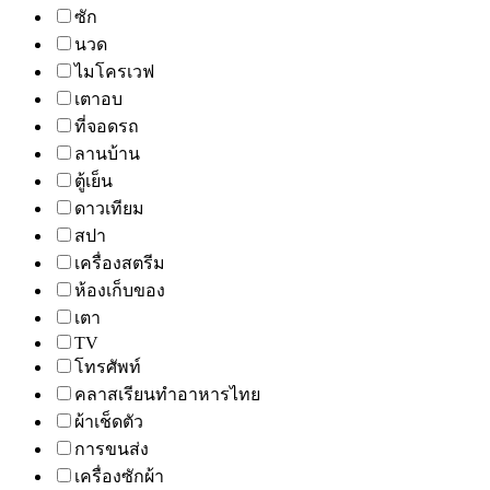
ซัก
นวด
ไมโครเวฟ
เตาอบ
ที่จอดรถ
ลานบ้าน
ตู้เย็น
ดาวเทียม
สปา
เครื่องสตรีม
ห้องเก็บของ
เตา
TV
โทรศัพท์
คลาสเรียนทำอาหารไทย
ผ้าเช็ดตัว
การขนส่ง
เครื่องซักผ้า