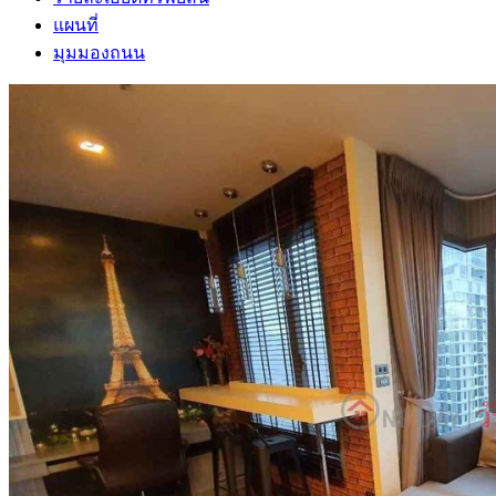
แผนที่
มุมมองถนน