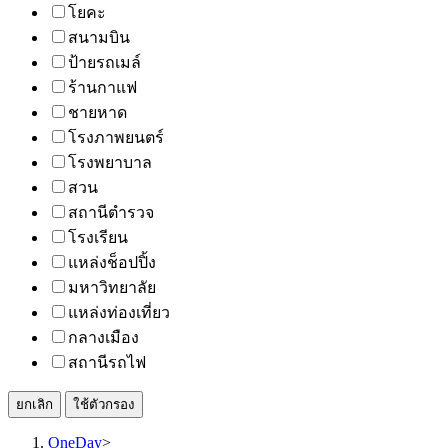
โยคะ
สนามบิน
ป้ายรถเมล์
ร้านกาแฟ
ชายหาด
โรงภาพยนตร์
โรงพยาบาล
สวน
สถานีตำรวจ
โรงเรียน
แหล่งช็อปปิ้ง
มหาวิทยาลัย
แหล่งท่องเที่ยว
กลางเมือง
สถานีรถไฟ
ยกเลิก
ใช้ตัวกรอง
OneDay
>