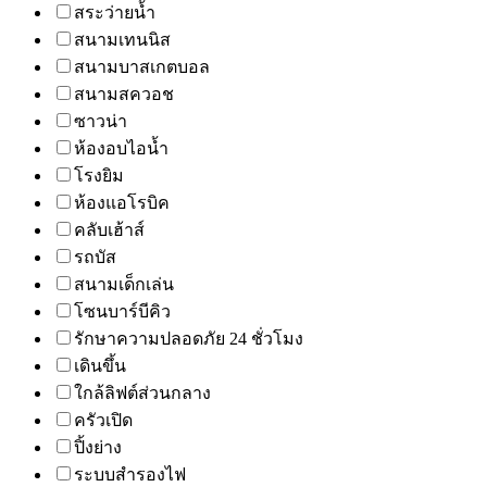
สระว่ายน้ำ
สนามเทนนิส
สนามบาสเกตบอล
สนามสควอช
ซาวน่า
ห้องอบไอน้ำ
โรงยิม
ห้องแอโรบิค
คลับเฮ้าส์
รถบัส
สนามเด็กเล่น
โซนบาร์บีคิว
รักษาความปลอดภัย 24 ชั่วโมง
เดินขึ้น
ใกล้ลิฟต์ส่วนกลาง
ครัวเปิด
ปิ้งย่าง
ระบบสำรองไฟ