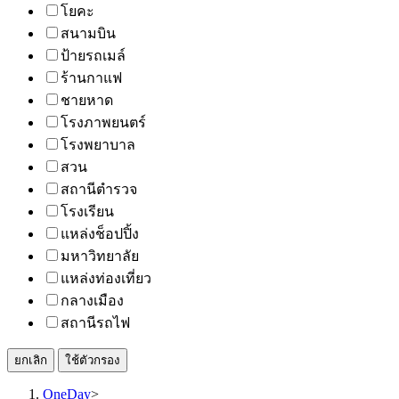
โยคะ
สนามบิน
ป้ายรถเมล์
ร้านกาแฟ
ชายหาด
โรงภาพยนตร์
โรงพยาบาล
สวน
สถานีตำรวจ
โรงเรียน
แหล่งช็อปปิ้ง
มหาวิทยาลัย
แหล่งท่องเที่ยว
กลางเมือง
สถานีรถไฟ
ยกเลิก
ใช้ตัวกรอง
OneDay
>