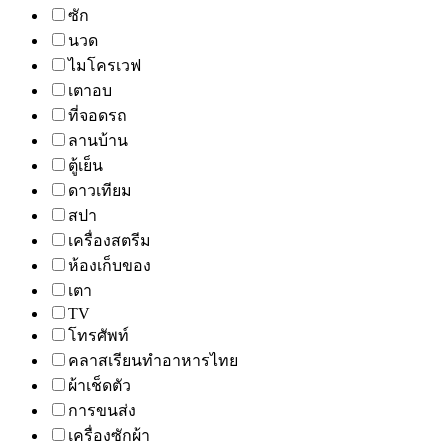
ซัก
นวด
ไมโครเวฟ
เตาอบ
ที่จอดรถ
ลานบ้าน
ตู้เย็น
ดาวเทียม
สปา
เครื่องสตรีม
ห้องเก็บของ
เตา
TV
โทรศัพท์
คลาสเรียนทำอาหารไทย
ผ้าเช็ดตัว
การขนส่ง
เครื่องซักผ้า