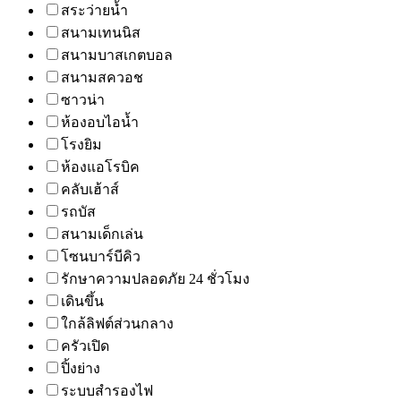
สระว่ายน้ำ
สนามเทนนิส
สนามบาสเกตบอล
สนามสควอช
ซาวน่า
ห้องอบไอน้ำ
โรงยิม
ห้องแอโรบิค
คลับเฮ้าส์
รถบัส
สนามเด็กเล่น
โซนบาร์บีคิว
รักษาความปลอดภัย 24 ชั่วโมง
เดินขึ้น
ใกล้ลิฟต์ส่วนกลาง
ครัวเปิด
ปิ้งย่าง
ระบบสำรองไฟ