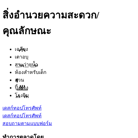
สิ่งอำนวยความสะดวก/
คุณลักษณะ
เฉลียง
เตาอบ
สระว่ายน้ำ
ห้องสำหรับเด็ก
สวน
ปิ้งย่าง
โรงยิม
เดสก์ทอป
โทรศัพท์
เดสก์ทอป
โทรศัพท์
สอบถามตามแบบฟอร์ม
ทำการตลาดโดย