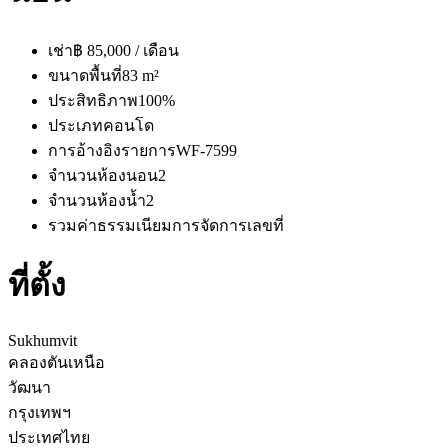
เช่า
฿ 85,000 / เดือน
ขนาดพื้นที่
83 m²
ประสิทธิภาพ
100%
ประเภท
คอนโด
การอ้างอิงรายการ
WF-7599
จำนวนห้องนอน
2
จำนวนห้องน้ำ
2
รวมค่าธรรมเนียมการจัดการ
เลขที่
ที่ตั้ง
Sukhumvit
คลองตันเหนือ
วัฒนา
กรุงเทพฯ
ประเทศไทย