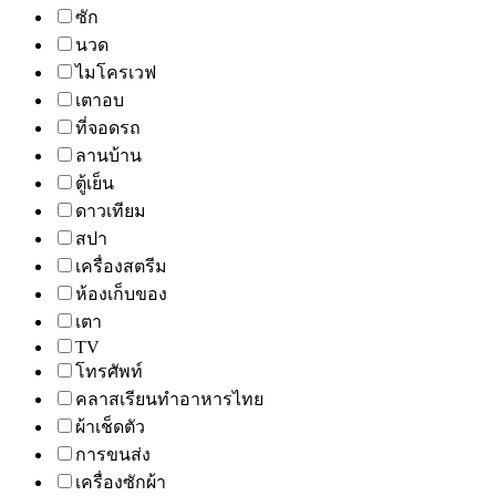
ซัก
นวด
ไมโครเวฟ
เตาอบ
ที่จอดรถ
ลานบ้าน
ตู้เย็น
ดาวเทียม
สปา
เครื่องสตรีม
ห้องเก็บของ
เตา
TV
โทรศัพท์
คลาสเรียนทำอาหารไทย
ผ้าเช็ดตัว
การขนส่ง
เครื่องซักผ้า