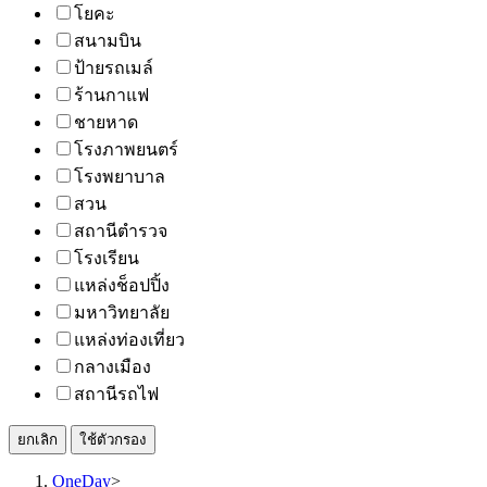
โยคะ
สนามบิน
ป้ายรถเมล์
ร้านกาแฟ
ชายหาด
โรงภาพยนตร์
โรงพยาบาล
สวน
สถานีตำรวจ
โรงเรียน
แหล่งช็อปปิ้ง
มหาวิทยาลัย
แหล่งท่องเที่ยว
กลางเมือง
สถานีรถไฟ
ยกเลิก
ใช้ตัวกรอง
OneDay
>