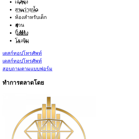
เฉลียง
สระว่ายน้ำ
ห้องสำหรับเด็ก
สวน
ปิ้งย่าง
โรงยิม
เดสก์ทอป
โทรศัพท์
เดสก์ทอป
โทรศัพท์
สอบถามตามแบบฟอร์ม
ทำการตลาดโดย