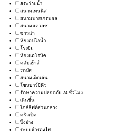
สระว่ายน้ำ
สนามเทนนิส
สนามบาสเกตบอล
สนามสควอช
ซาวน่า
ห้องอบไอน้ำ
โรงยิม
ห้องแอโรบิค
คลับเฮ้าส์
รถบัส
สนามเด็กเล่น
โซนบาร์บีคิว
รักษาความปลอดภัย 24 ชั่วโมง
เดินขึ้น
ใกล้ลิฟต์ส่วนกลาง
ครัวเปิด
ปิ้งย่าง
ระบบสำรองไฟ