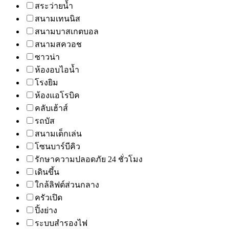
สระว่ายน้ำ
สนามเทนนิส
สนามบาสเกตบอล
สนามสควอช
ซาวน่า
ห้องอบไอน้ำ
โรงยิม
ห้องแอโรบิค
คลับเฮ้าส์
รถบัส
สนามเด็กเล่น
โซนบาร์บีคิว
รักษาความปลอดภัย 24 ชั่วโมง
เดินขึ้น
ใกล้ลิฟต์ส่วนกลาง
ครัวเปิด
ปิ้งย่าง
ระบบสำรองไฟ