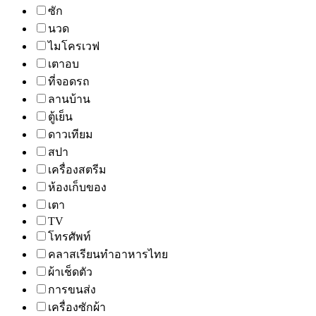
ซัก
นวด
ไมโครเวฟ
เตาอบ
ที่จอดรถ
ลานบ้าน
ตู้เย็น
ดาวเทียม
สปา
เครื่องสตรีม
ห้องเก็บของ
เตา
TV
โทรศัพท์
คลาสเรียนทำอาหารไทย
ผ้าเช็ดตัว
การขนส่ง
เครื่องซักผ้า