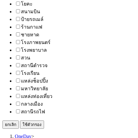
โยคะ
สนามบิน
ป้ายรถเมล์
ร้านกาแฟ
ชายหาด
โรงภาพยนตร์
โรงพยาบาล
สวน
สถานีตำรวจ
โรงเรียน
แหล่งช็อปปิ้ง
มหาวิทยาลัย
แหล่งท่องเที่ยว
กลางเมือง
สถานีรถไฟ
ยกเลิก
ใช้ตัวกรอง
OneDay
>