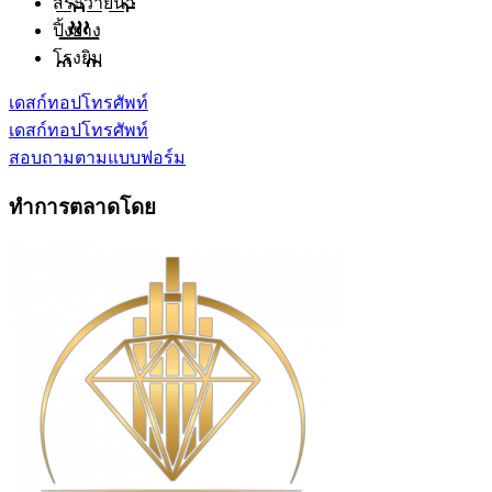
สระว่ายน้ำ
ปิ้งย่าง
โรงยิม
เดสก์ทอป
โทรศัพท์
เดสก์ทอป
โทรศัพท์
สอบถามตามแบบฟอร์ม
ทำการตลาดโดย