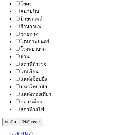
โยคะ
สนามบิน
ป้ายรถเมล์
ร้านกาแฟ
ชายหาด
โรงภาพยนตร์
โรงพยาบาล
สวน
สถานีตำรวจ
โรงเรียน
แหล่งช็อปปิ้ง
มหาวิทยาลัย
แหล่งท่องเที่ยว
กลางเมือง
สถานีรถไฟ
ยกเลิก
ใช้ตัวกรอง
OneDay
>