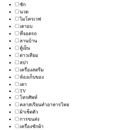
ซัก
นวด
ไมโครเวฟ
เตาอบ
ที่จอดรถ
ลานบ้าน
ตู้เย็น
ดาวเทียม
สปา
เครื่องสตรีม
ห้องเก็บของ
เตา
TV
โทรศัพท์
คลาสเรียนทำอาหารไทย
ผ้าเช็ดตัว
การขนส่ง
เครื่องซักผ้า