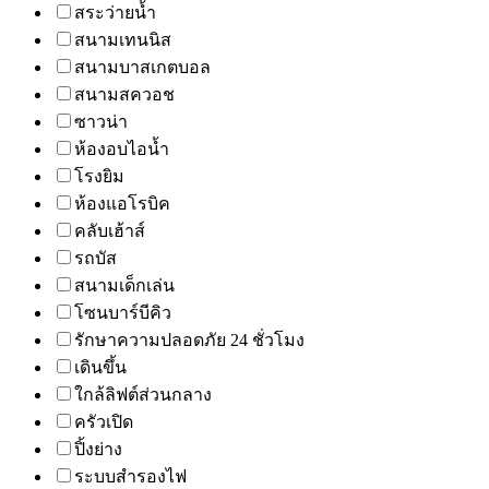
สระว่ายน้ำ
สนามเทนนิส
สนามบาสเกตบอล
สนามสควอช
ซาวน่า
ห้องอบไอน้ำ
โรงยิม
ห้องแอโรบิค
คลับเฮ้าส์
รถบัส
สนามเด็กเล่น
โซนบาร์บีคิว
รักษาความปลอดภัย 24 ชั่วโมง
เดินขึ้น
ใกล้ลิฟต์ส่วนกลาง
ครัวเปิด
ปิ้งย่าง
ระบบสำรองไฟ