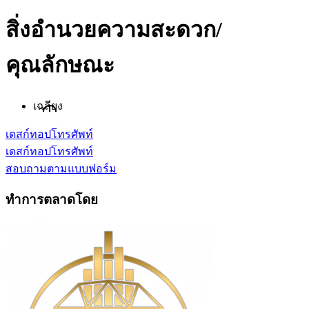
สิ่งอำนวยความสะดวก/
คุณลักษณะ
เฉลียง
เดสก์ทอป
โทรศัพท์
เดสก์ทอป
โทรศัพท์
สอบถามตามแบบฟอร์ม
ทำการตลาดโดย