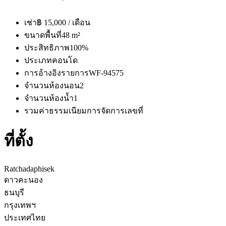
เช่า
฿ 15,000 / เดือน
ขนาดพื้นที่
48 m²
ประสิทธิภาพ
100%
ประเภท
คอนโด
การอ้างอิงรายการ
WF-94575
จำนวนห้องนอน
2
จำนวนห้องน้ำ
1
รวมค่าธรรมเนียมการจัดการ
เลขที่
ที่ตั้ง
Ratchadaphisek
ดาวคะนอง
ธนบุรี
กรุงเทพฯ
ประเทศไทย