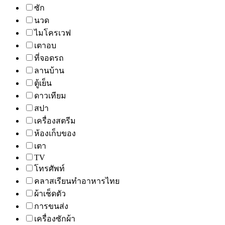
ซัก
นวด
ไมโครเวฟ
เตาอบ
ที่จอดรถ
ลานบ้าน
ตู้เย็น
ดาวเทียม
สปา
เครื่องสตรีม
ห้องเก็บของ
เตา
TV
โทรศัพท์
คลาสเรียนทำอาหารไทย
ผ้าเช็ดตัว
การขนส่ง
เครื่องซักผ้า