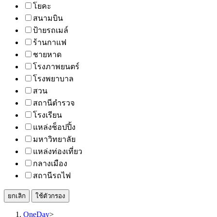
โยคะ
สนามบิน
ป้ายรถเมล์
ร้านกาแฟ
ชายหาด
โรงภาพยนตร์
โรงพยาบาล
สวน
สถานีตำรวจ
โรงเรียน
แหล่งช็อปปิ้ง
มหาวิทยาลัย
แหล่งท่องเที่ยว
กลางเมือง
สถานีรถไฟ
ยกเลิก
ใช้ตัวกรอง
OneDay
>