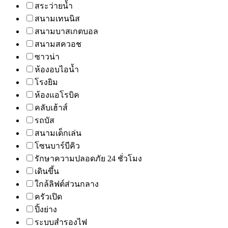
สระว่ายน้ำ
สนามเทนนิส
สนามบาสเกตบอล
สนามสควอช
ซาวน่า
ห้องอบไอน้ำ
โรงยิม
ห้องแอโรบิค
คลับเฮ้าส์
รถบัส
สนามเด็กเล่น
โซนบาร์บีคิว
รักษาความปลอดภัย 24 ชั่วโมง
เดินขึ้น
ใกล้ลิฟต์ส่วนกลาง
ครัวเปิด
ปิ้งย่าง
ระบบสำรองไฟ