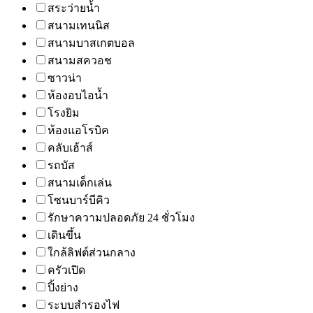
สระว่ายน้ำ
สนามเทนนิส
สนามบาสเกตบอล
สนามสควอช
ซาวน่า
ห้องอบไอน้ำ
โรงยิม
ห้องแอโรบิค
คลับเฮ้าส์
รถบัส
สนามเด็กเล่น
โซนบาร์บีคิว
รักษาความปลอดภัย 24 ชั่วโมง
เดินขึ้น
ใกล้ลิฟต์ส่วนกลาง
ครัวเปิด
ปิ้งย่าง
ระบบสำรองไฟ