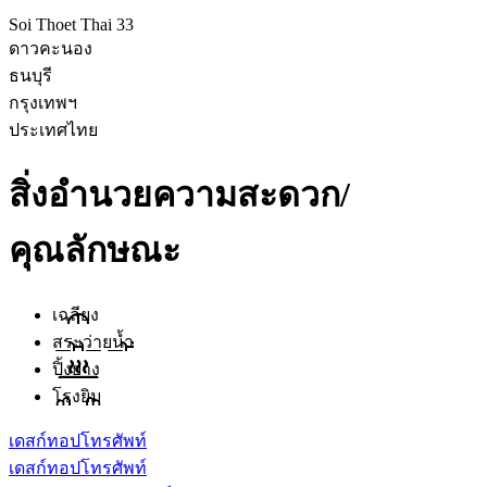
Soi Thoet Thai 33
ดาวคะนอง
ธนบุรี
กรุงเทพฯ
ประเทศไทย
สิ่งอำนวยความสะดวก/
คุณลักษณะ
เฉลียง
สระว่ายน้ำ
ปิ้งย่าง
โรงยิม
เดสก์ทอป
โทรศัพท์
เดสก์ทอป
โทรศัพท์