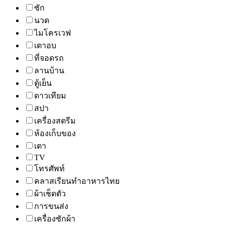
ซัก
นวด
ไมโครเวฟ
เตาอบ
ที่จอดรถ
ลานบ้าน
ตู้เย็น
ดาวเทียม
สปา
เครื่องสตรีม
ห้องเก็บของ
เตา
TV
โทรศัพท์
คลาสเรียนทำอาหารไทย
ผ้าเช็ดตัว
การขนส่ง
เครื่องซักผ้า