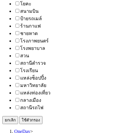
โยคะ
สนามบิน
ป้ายรถเมล์
ร้านกาแฟ
ชายหาด
โรงภาพยนตร์
โรงพยาบาล
สวน
สถานีตำรวจ
โรงเรียน
แหล่งช็อปปิ้ง
มหาวิทยาลัย
แหล่งท่องเที่ยว
กลางเมือง
สถานีรถไฟ
ยกเลิก
ใช้ตัวกรอง
OneDay
>