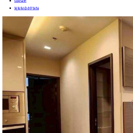
แผนที่
มุมมองถนน