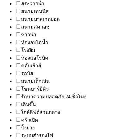
สระว่ายน้ำ
สนามเทนนิส
สนามบาสเกตบอล
สนามสควอช
ซาวน่า
ห้องอบไอน้ำ
โรงยิม
ห้องแอโรบิค
คลับเฮ้าส์
รถบัส
สนามเด็กเล่น
โซนบาร์บีคิว
รักษาความปลอดภัย 24 ชั่วโมง
เดินขึ้น
ใกล้ลิฟต์ส่วนกลาง
ครัวเปิด
ปิ้งย่าง
ระบบสำรองไฟ