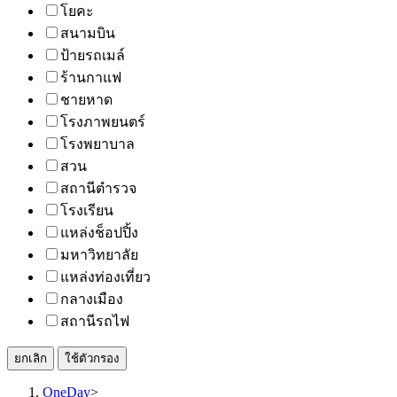
โยคะ
สนามบิน
ป้ายรถเมล์
ร้านกาแฟ
ชายหาด
โรงภาพยนตร์
โรงพยาบาล
สวน
สถานีตำรวจ
โรงเรียน
แหล่งช็อปปิ้ง
มหาวิทยาลัย
แหล่งท่องเที่ยว
กลางเมือง
สถานีรถไฟ
ยกเลิก
ใช้ตัวกรอง
OneDay
>