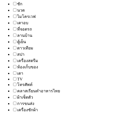
ซัก
นวด
ไมโครเวฟ
เตาอบ
ที่จอดรถ
ลานบ้าน
ตู้เย็น
ดาวเทียม
สปา
เครื่องสตรีม
ห้องเก็บของ
เตา
TV
โทรศัพท์
คลาสเรียนทำอาหารไทย
ผ้าเช็ดตัว
การขนส่ง
เครื่องซักผ้า