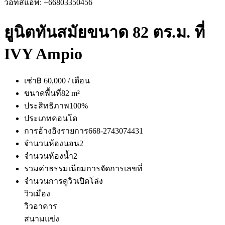
วอทส์แอพ: +66803350456
ยูนิตทันสมัยขนาด 82 ตร.ม. ที่
IVY Ampio
เช่า
฿ 60,000 / เดือน
ขนาดพื้นที่
82 m²
ประสิทธิภาพ
100%
ประเภท
คอนโด
การอ้างอิงรายการ
668-2743074431
จำนวนห้องนอน
2
จำนวนห้องน้ำ
2
รวมค่าธรรมเนียมการจัดการ
เลขที่
จำนวนการดู
วิวเปิดโล่ง
วิวเมือง
วิวอาคาร
สนามแข่ง