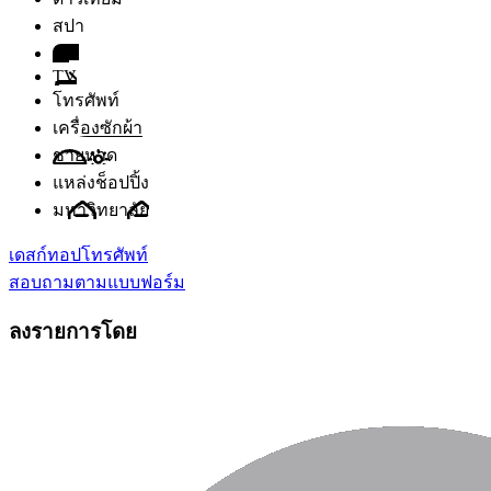
สปา
เตา
TV
โทรศัพท์
เครื่องซักผ้า
ชายหาด
แหล่งช็อปปิ้ง
มหาวิทยาลัย
เดสก์ทอป
โทรศัพท์
สอบถามตามแบบฟอร์ม
ลงรายการโดย