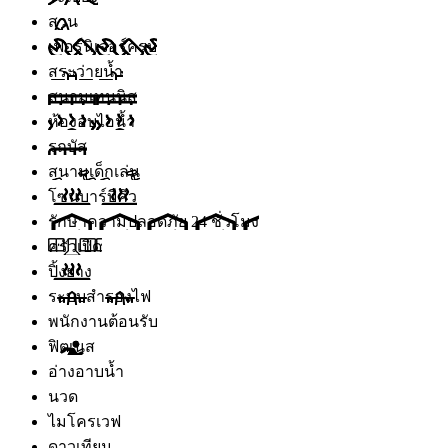
สวน
เฟอร์นิเจอร์ครบ
สระว่ายน้ำ
สนามเทนนิส
ห้องอบไอน้ำ
รถบัส
สนามเด็กเล่น
โซนบาร์บีคิว
รักษาความปลอดภัย 24 ชั่วโมง
ครัวเปิด
ปิ้งย่าง
ระบบสำรองไฟ
พนักงานต้อนรับ
ฟิตเนส
อ่างอาบน้ำ
นวด
ไมโครเวฟ
ดาวเทียม