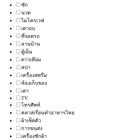
ซัก
นวด
ไมโครเวฟ
เตาอบ
ที่จอดรถ
ลานบ้าน
ตู้เย็น
ดาวเทียม
สปา
เครื่องสตรีม
ห้องเก็บของ
เตา
TV
โทรศัพท์
คลาสเรียนทำอาหารไทย
ผ้าเช็ดตัว
การขนส่ง
เครื่องซักผ้า