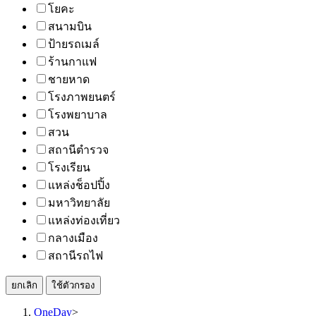
โยคะ
สนามบิน
ป้ายรถเมล์
ร้านกาแฟ
ชายหาด
โรงภาพยนตร์
โรงพยาบาล
สวน
สถานีตำรวจ
โรงเรียน
แหล่งช็อปปิ้ง
มหาวิทยาลัย
แหล่งท่องเที่ยว
กลางเมือง
สถานีรถไฟ
ยกเลิก
ใช้ตัวกรอง
OneDay
>