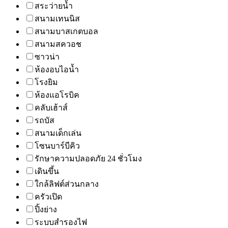
สระว่ายน้ำ
สนามเทนนิส
สนามบาสเกตบอล
สนามสควอช
ซาวน่า
ห้องอบไอน้ำ
โรงยิม
ห้องแอโรบิค
คลับเฮ้าส์
รถบัส
สนามเด็กเล่น
โซนบาร์บีคิว
รักษาความปลอดภัย 24 ชั่วโมง
เดินขึ้น
ใกล้ลิฟต์ส่วนกลาง
ครัวเปิด
ปิ้งย่าง
ระบบสำรองไฟ