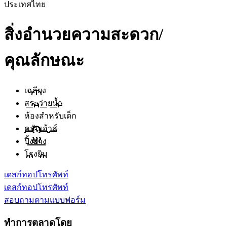
ประเทศไทย
สิ่งอำนวยความสะดวก/
คุณลักษณะ
เฉลียง
สระว่ายน้ำ
ห้องสำหรับเด็ก
คลับเฮ้าส์
ปิ้งย่าง
โรงยิม
เดสก์ทอป
โทรศัพท์
เดสก์ทอป
โทรศัพท์
สอบถามตามแบบฟอร์ม
ทำการตลาดโดย