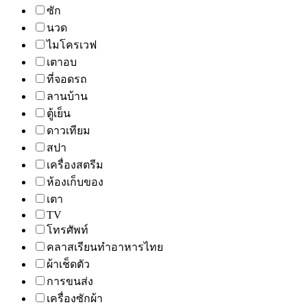
ซัก
นวด
ไมโครเวฟ
เตาอบ
ที่จอดรถ
ลานบ้าน
ตู้เย็น
ดาวเทียม
สปา
เครื่องสตรีม
ห้องเก็บของ
เตา
TV
โทรศัพท์
คลาสเรียนทำอาหารไทย
ผ้าเช็ดตัว
การขนส่ง
เครื่องซักผ้า