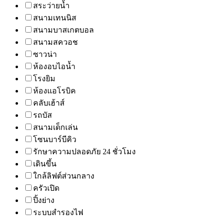
สระว่ายน้ำ
สนามเทนนิส
สนามบาสเกตบอล
สนามสควอช
ซาวน่า
ห้องอบไอน้ำ
โรงยิม
ห้องแอโรบิค
คลับเฮ้าส์
รถบัส
สนามเด็กเล่น
โซนบาร์บีคิว
รักษาความปลอดภัย 24 ชั่วโมง
เดินขึ้น
ใกล้ลิฟต์ส่วนกลาง
ครัวเปิด
ปิ้งย่าง
ระบบสำรองไฟ