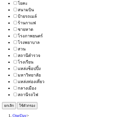
โยคะ
สนามบิน
ป้ายรถเมล์
ร้านกาแฟ
ชายหาด
โรงภาพยนตร์
โรงพยาบาล
สวน
สถานีตำรวจ
โรงเรียน
แหล่งช็อปปิ้ง
มหาวิทยาลัย
แหล่งท่องเที่ยว
กลางเมือง
สถานีรถไฟ
ยกเลิก
ใช้ตัวกรอง
OneDay
>