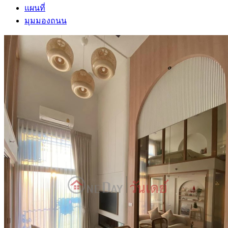
แผนที่
มุมมองถนน