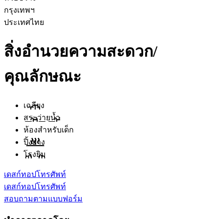
กรุงเทพฯ
ประเทศไทย
สิ่งอำนวยความสะดวก/
คุณลักษณะ
เฉลียง
สระว่ายน้ำ
ห้องสำหรับเด็ก
ปิ้งย่าง
โรงยิม
เดสก์ทอป
โทรศัพท์
เดสก์ทอป
โทรศัพท์
สอบถามตามแบบฟอร์ม