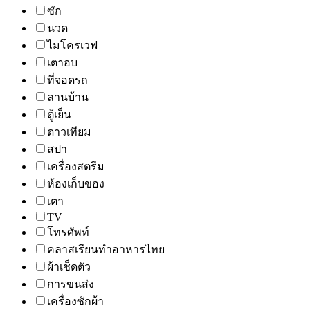
ซัก
นวด
ไมโครเวฟ
เตาอบ
ที่จอดรถ
ลานบ้าน
ตู้เย็น
ดาวเทียม
สปา
เครื่องสตรีม
ห้องเก็บของ
เตา
TV
โทรศัพท์
คลาสเรียนทำอาหารไทย
ผ้าเช็ดตัว
การขนส่ง
เครื่องซักผ้า