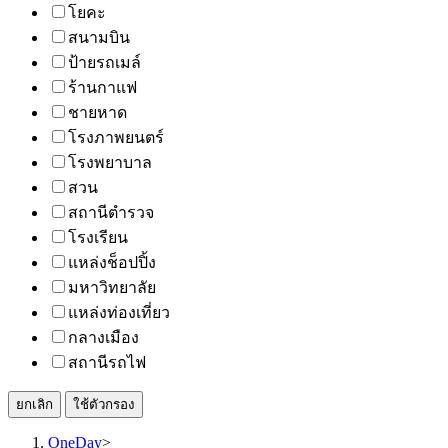
โยคะ
สนามบิน
ป้ายรถเมล์
ร้านกาแฟ
ชายหาด
โรงภาพยนตร์
โรงพยาบาล
สวน
สถานีตำรวจ
โรงเรียน
แหล่งช็อปปิ้ง
มหาวิทยาลัย
แหล่งท่องเที่ยว
กลางเมือง
สถานีรถไฟ
ยกเลิก
ใช้ตัวกรอง
OneDay
>