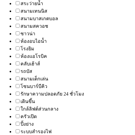
สระว่ายน้ำ
สนามเทนนิส
สนามบาสเกตบอล
สนามสควอช
ซาวน่า
ห้องอบไอน้ำ
โรงยิม
ห้องแอโรบิค
คลับเฮ้าส์
รถบัส
สนามเด็กเล่น
โซนบาร์บีคิว
รักษาความปลอดภัย 24 ชั่วโมง
เดินขึ้น
ใกล้ลิฟต์ส่วนกลาง
ครัวเปิด
ปิ้งย่าง
ระบบสำรองไฟ