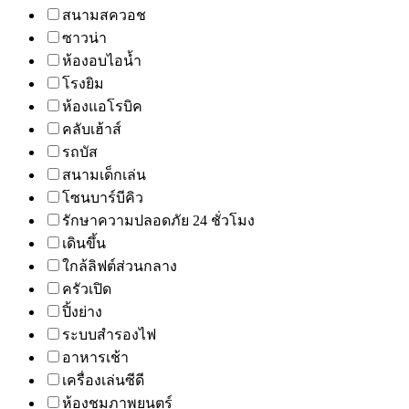
สนามสควอช
ซาวน่า
ห้องอบไอน้ำ
โรงยิม
ห้องแอโรบิค
คลับเฮ้าส์
รถบัส
สนามเด็กเล่น
โซนบาร์บีคิว
รักษาความปลอดภัย 24 ชั่วโมง
เดินขึ้น
ใกล้ลิฟต์ส่วนกลาง
ครัวเปิด
ปิ้งย่าง
ระบบสำรองไฟ
อาหารเช้า
เครื่องเล่นซีดี
ห้องชมภาพยนตร์