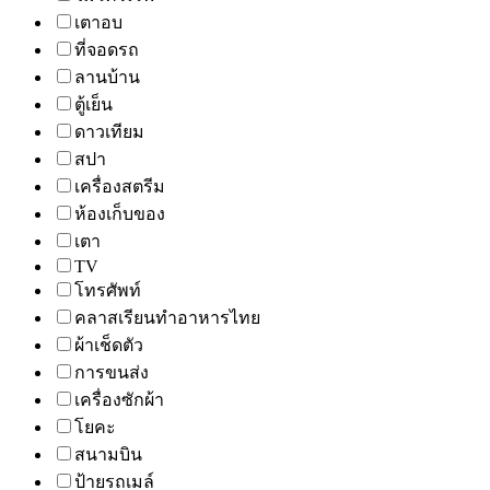
เตาอบ
ที่จอดรถ
ลานบ้าน
ตู้เย็น
ดาวเทียม
สปา
เครื่องสตรีม
ห้องเก็บของ
เตา
TV
โทรศัพท์
คลาสเรียนทำอาหารไทย
ผ้าเช็ดตัว
การขนส่ง
เครื่องซักผ้า
โยคะ
สนามบิน
ป้ายรถเมล์