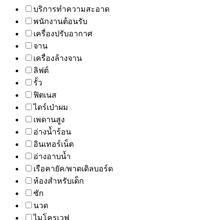
บริการทำความสะอาด
พนักงานต้อนรับ
เครื่องปรับอากาศ
จาน
เครื่องล้างจาน
ลิฟต์
รั้ว
ฟิตเนส
ไดร์เป่าผม
เพดานสูง
อ่างน้ำร้อน
อินเทอร์เน็ต
อ่างอาบน้ำ
เรือคายัค/พาดเดิลบอร์ด
ห้องสำหรับเด็ก
ซัก
นวด
ไมโครเวฟ