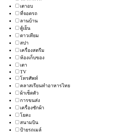
เตาอบ
ที่จอดรถ
ลานบ้าน
ตู้เย็น
ดาวเทียม
สปา
เครื่องสตรีม
ห้องเก็บของ
เตา
TV
โทรศัพท์
คลาสเรียนทำอาหารไทย
ผ้าเช็ดตัว
การขนส่ง
เครื่องซักผ้า
โยคะ
สนามบิน
ป้ายรถเมล์