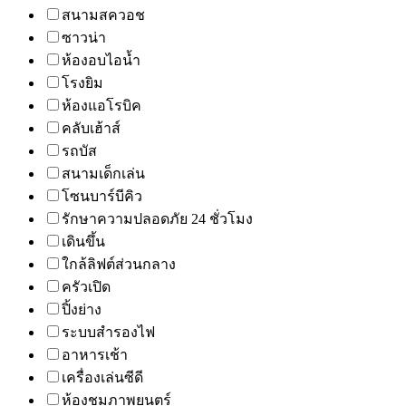
สนามสควอช
ซาวน่า
ห้องอบไอน้ำ
โรงยิม
ห้องแอโรบิค
คลับเฮ้าส์
รถบัส
สนามเด็กเล่น
โซนบาร์บีคิว
รักษาความปลอดภัย 24 ชั่วโมง
เดินขึ้น
ใกล้ลิฟต์ส่วนกลาง
ครัวเปิด
ปิ้งย่าง
ระบบสำรองไฟ
อาหารเช้า
เครื่องเล่นซีดี
ห้องชมภาพยนตร์