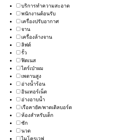
บริการทำความสะอาด
พนักงานต้อนรับ
เครื่องปรับอากาศ
จาน
เครื่องล้างจาน
ลิฟต์
รั้ว
ฟิตเนส
ไดร์เป่าผม
เพดานสูง
อ่างน้ำร้อน
อินเทอร์เน็ต
อ่างอาบน้ำ
เรือคายัค/พาดเดิลบอร์ด
ห้องสำหรับเด็ก
ซัก
นวด
ไมโครเวฟ