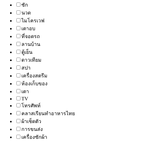
ซัก
นวด
ไมโครเวฟ
เตาอบ
ที่จอดรถ
ลานบ้าน
ตู้เย็น
ดาวเทียม
สปา
เครื่องสตรีม
ห้องเก็บของ
เตา
TV
โทรศัพท์
คลาสเรียนทำอาหารไทย
ผ้าเช็ดตัว
การขนส่ง
เครื่องซักผ้า