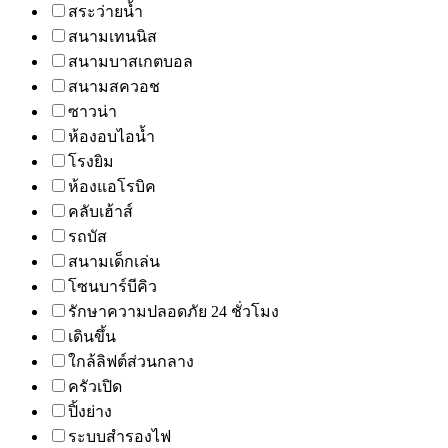
สระว่ายน้ำ
สนามเทนนิส
สนามบาสเกตบอล
สนามสควอช
ซาวน่า
ห้องอบไอน้ำ
โรงยิม
ห้องแอโรบิค
คลับเฮ้าส์
รถบัส
สนามเด็กเล่น
โซนบาร์บีคิว
รักษาความปลอดภัย 24 ชั่วโมง
เดินขึ้น
ใกล้ลิฟต์ส่วนกลาง
ครัวเปิด
ปิ้งย่าง
ระบบสำรองไฟ