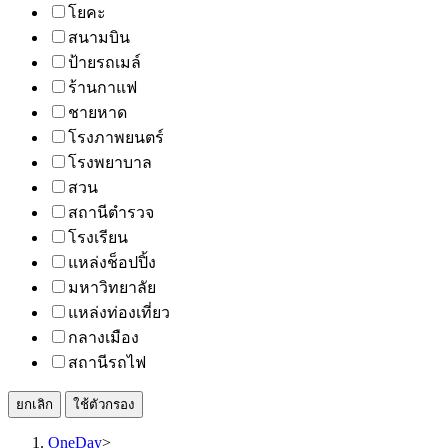
โยคะ
สนามบิน
ป้ายรถเมล์
ร้านกาแฟ
ชายหาด
โรงภาพยนตร์
โรงพยาบาล
สวน
สถานีตำรวจ
โรงเรียน
แหล่งช็อปปิ้ง
มหาวิทยาลัย
แหล่งท่องเที่ยว
กลางเมือง
สถานีรถไฟ
ยกเลิก
ใช้ตัวกรอง
OneDay
>