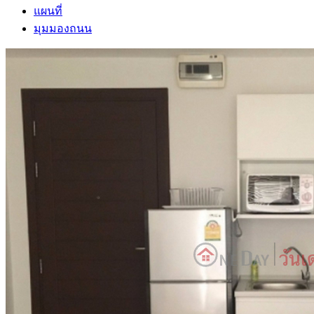
แผนที่
มุมมองถนน