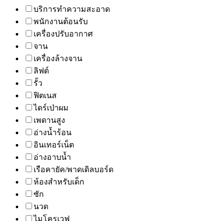
บริการทำความสะอาด
พนักงานต้อนรับ
เครื่องปรับอากาศ
จาน
เครื่องล้างจาน
ลิฟต์
รั้ว
ฟิตเนส
ไดร์เป่าผม
เพดานสูง
อ่างน้ำร้อน
อินเทอร์เน็ต
อ่างอาบน้ำ
เรือคายัค/พาดเดิลบอร์ด
ห้องสำหรับเด็ก
ซัก
นวด
ไมโครเวฟ