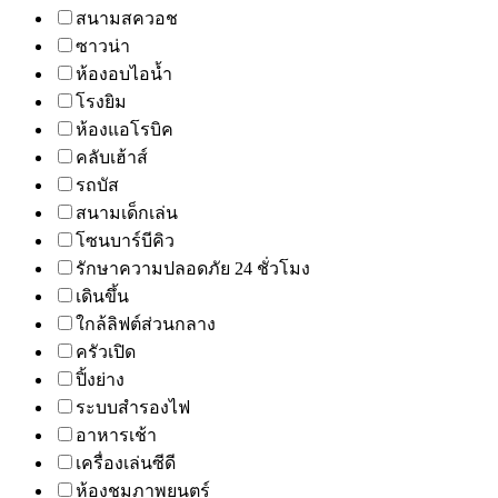
สนามสควอช
ซาวน่า
ห้องอบไอน้ำ
โรงยิม
ห้องแอโรบิค
คลับเฮ้าส์
รถบัส
สนามเด็กเล่น
โซนบาร์บีคิว
รักษาความปลอดภัย 24 ชั่วโมง
เดินขึ้น
ใกล้ลิฟต์ส่วนกลาง
ครัวเปิด
ปิ้งย่าง
ระบบสำรองไฟ
อาหารเช้า
เครื่องเล่นซีดี
ห้องชมภาพยนตร์