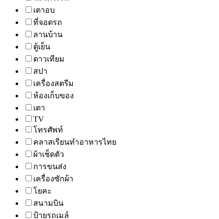
เตาอบ
ที่จอดรถ
ลานบ้าน
ตู้เย็น
ดาวเทียม
สปา
เครื่องสตรีม
ห้องเก็บของ
เตา
TV
โทรศัพท์
คลาสเรียนทำอาหารไทย
ผ้าเช็ดตัว
การขนส่ง
เครื่องซักผ้า
โยคะ
สนามบิน
ป้ายรถเมล์