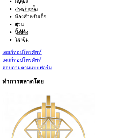
เฉลียง
สระว่ายน้ำ
ห้องสำหรับเด็ก
สวน
ปิ้งย่าง
โรงยิม
เดสก์ทอป
โทรศัพท์
เดสก์ทอป
โทรศัพท์
สอบถามตามแบบฟอร์ม
ทำการตลาดโดย