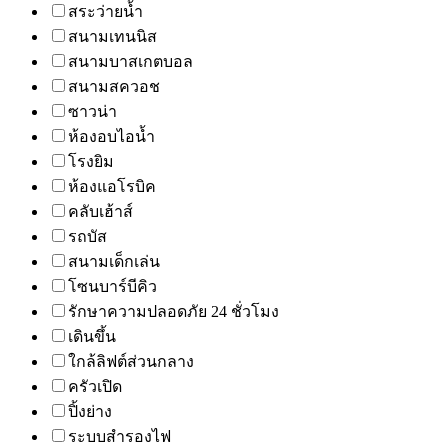
สระว่ายน้ำ
สนามเทนนิส
สนามบาสเกตบอล
สนามสควอช
ซาวน่า
ห้องอบไอน้ำ
โรงยิม
ห้องแอโรบิค
คลับเฮ้าส์
รถบัส
สนามเด็กเล่น
โซนบาร์บีคิว
รักษาความปลอดภัย 24 ชั่วโมง
เดินขึ้น
ใกล้ลิฟต์ส่วนกลาง
ครัวเปิด
ปิ้งย่าง
ระบบสำรองไฟ