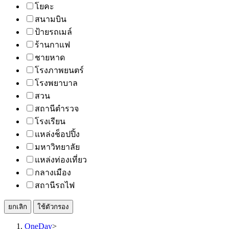
โยคะ
สนามบิน
ป้ายรถเมล์
ร้านกาแฟ
ชายหาด
โรงภาพยนตร์
โรงพยาบาล
สวน
สถานีตำรวจ
โรงเรียน
แหล่งช็อปปิ้ง
มหาวิทยาลัย
แหล่งท่องเที่ยว
กลางเมือง
สถานีรถไฟ
ยกเลิก
ใช้ตัวกรอง
OneDay
>