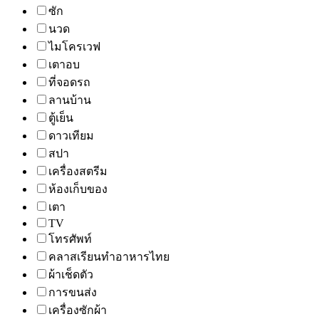
ซัก
นวด
ไมโครเวฟ
เตาอบ
ที่จอดรถ
ลานบ้าน
ตู้เย็น
ดาวเทียม
สปา
เครื่องสตรีม
ห้องเก็บของ
เตา
TV
โทรศัพท์
คลาสเรียนทำอาหารไทย
ผ้าเช็ดตัว
การขนส่ง
เครื่องซักผ้า