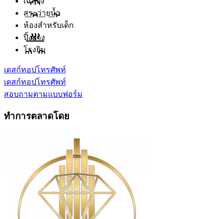
เฉลียง
สระว่ายน้ำ
ห้องสำหรับเด็ก
ปิ้งย่าง
โรงยิม
เดสก์ทอป
โทรศัพท์
เดสก์ทอป
โทรศัพท์
สอบถามตามแบบฟอร์ม
ทำการตลาดโดย