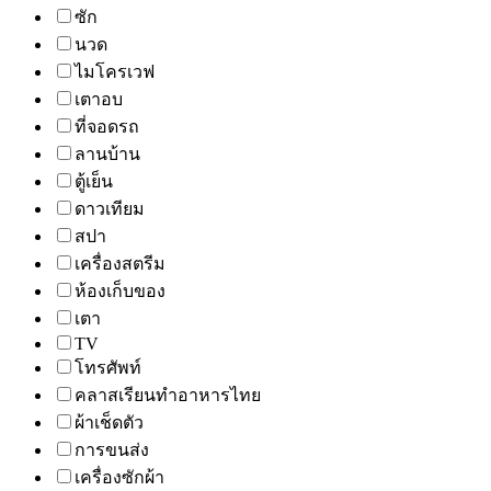
ซัก
นวด
ไมโครเวฟ
เตาอบ
ที่จอดรถ
ลานบ้าน
ตู้เย็น
ดาวเทียม
สปา
เครื่องสตรีม
ห้องเก็บของ
เตา
TV
โทรศัพท์
คลาสเรียนทำอาหารไทย
ผ้าเช็ดตัว
การขนส่ง
เครื่องซักผ้า