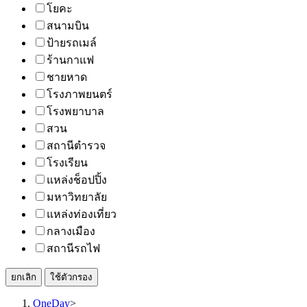
โยคะ
สนามบิน
ป้ายรถเมล์
ร้านกาแฟ
ชายหาด
โรงภาพยนตร์
โรงพยาบาล
สวน
สถานีตำรวจ
โรงเรียน
แหล่งช็อปปิ้ง
มหาวิทยาลัย
แหล่งท่องเที่ยว
กลางเมือง
สถานีรถไฟ
ยกเลิก
ใช้ตัวกรอง
OneDay
>