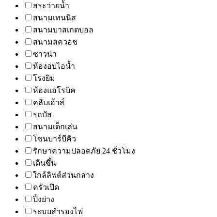
สระว่ายน้ำ
สนามเทนนิส
สนามบาสเกตบอล
สนามสควอช
ซาวน่า
ห้องอบไอน้ำ
โรงยิม
ห้องแอโรบิค
คลับเฮ้าส์
รถบัส
สนามเด็กเล่น
โซนบาร์บีคิว
รักษาความปลอดภัย 24 ชั่วโมง
เดินขึ้น
ใกล้ลิฟต์ส่วนกลาง
ครัวเปิด
ปิ้งย่าง
ระบบสำรองไฟ