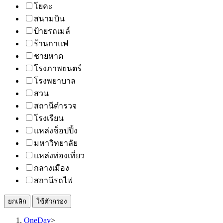
โยคะ
สนามบิน
ป้ายรถเมล์
ร้านกาแฟ
ชายหาด
โรงภาพยนตร์
โรงพยาบาล
สวน
สถานีตำรวจ
โรงเรียน
แหล่งช็อปปิ้ง
มหาวิทยาลัย
แหล่งท่องเที่ยว
กลางเมือง
สถานีรถไฟ
ยกเลิก
ใช้ตัวกรอง
OneDay
>