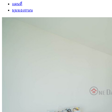
แผนที่
มุมมองถนน