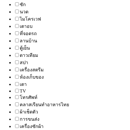
ซัก
นวด
ไมโครเวฟ
เตาอบ
ที่จอดรถ
ลานบ้าน
ตู้เย็น
ดาวเทียม
สปา
เครื่องสตรีม
ห้องเก็บของ
เตา
TV
โทรศัพท์
คลาสเรียนทำอาหารไทย
ผ้าเช็ดตัว
การขนส่ง
เครื่องซักผ้า