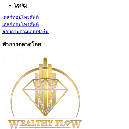
โรงยิม
เดสก์ทอป
โทรศัพท์
เดสก์ทอป
โทรศัพท์
สอบถามตามแบบฟอร์ม
ทำการตลาดโดย