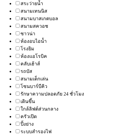
สระว่ายน้ำ
สนามเทนนิส
สนามบาสเกตบอล
สนามสควอช
ซาวน่า
ห้องอบไอน้ำ
โรงยิม
ห้องแอโรบิค
คลับเฮ้าส์
รถบัส
สนามเด็กเล่น
โซนบาร์บีคิว
รักษาความปลอดภัย 24 ชั่วโมง
เดินขึ้น
ใกล้ลิฟต์ส่วนกลาง
ครัวเปิด
ปิ้งย่าง
ระบบสำรองไฟ