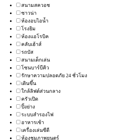
สนามสควอช
ซาวน่า
ห้องอบไอน้ำ
โรงยิม
ห้องแอโรบิค
คลับเฮ้าส์
รถบัส
สนามเด็กเล่น
โซนบาร์บีคิว
รักษาความปลอดภัย 24 ชั่วโมง
เดินขึ้น
ใกล้ลิฟต์ส่วนกลาง
ครัวเปิด
ปิ้งย่าง
ระบบสำรองไฟ
อาหารเช้า
เครื่องเล่นซีดี
ห้องชมภาพยนตร์