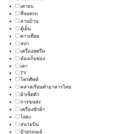
เตาอบ
ที่จอดรถ
ลานบ้าน
ตู้เย็น
ดาวเทียม
สปา
เครื่องสตรีม
ห้องเก็บของ
เตา
TV
โทรศัพท์
คลาสเรียนทำอาหารไทย
ผ้าเช็ดตัว
การขนส่ง
เครื่องซักผ้า
โยคะ
สนามบิน
ป้ายรถเมล์