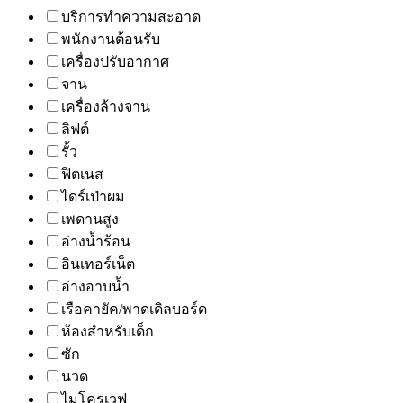
บริการทำความสะอาด
พนักงานต้อนรับ
เครื่องปรับอากาศ
จาน
เครื่องล้างจาน
ลิฟต์
รั้ว
ฟิตเนส
ไดร์เป่าผม
เพดานสูง
อ่างน้ำร้อน
อินเทอร์เน็ต
อ่างอาบน้ำ
เรือคายัค/พาดเดิลบอร์ด
ห้องสำหรับเด็ก
ซัก
นวด
ไมโครเวฟ