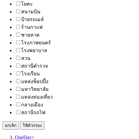
โยคะ
สนามบิน
ป้ายรถเมล์
ร้านกาแฟ
ชายหาด
โรงภาพยนตร์
โรงพยาบาล
สวน
สถานีตำรวจ
โรงเรียน
แหล่งช็อปปิ้ง
มหาวิทยาลัย
แหล่งท่องเที่ยว
กลางเมือง
สถานีรถไฟ
ยกเลิก
ใช้ตัวกรอง
OneDay
>