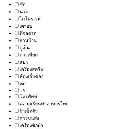
ซัก
นวด
ไมโครเวฟ
เตาอบ
ที่จอดรถ
ลานบ้าน
ตู้เย็น
ดาวเทียม
สปา
เครื่องสตรีม
ห้องเก็บของ
เตา
TV
โทรศัพท์
คลาสเรียนทำอาหารไทย
ผ้าเช็ดตัว
การขนส่ง
เครื่องซักผ้า