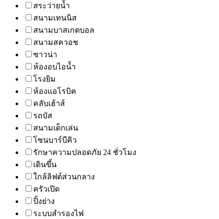
สระว่ายน้ำ
สนามเทนนิส
สนามบาสเกตบอล
สนามสควอช
ซาวน่า
ห้องอบไอน้ำ
โรงยิม
ห้องแอโรบิค
คลับเฮ้าส์
รถบัส
สนามเด็กเล่น
โซนบาร์บีคิว
รักษาความปลอดภัย 24 ชั่วโมง
เดินขึ้น
ใกล้ลิฟต์ส่วนกลาง
ครัวเปิด
ปิ้งย่าง
ระบบสำรองไฟ