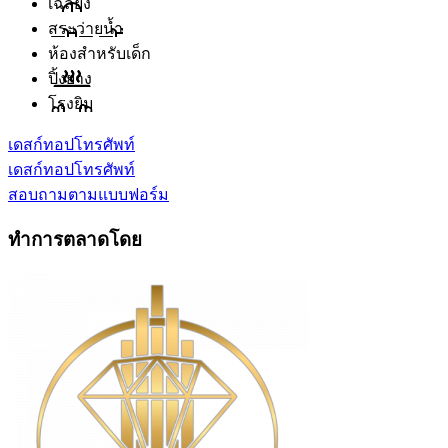
เฉลียง
สระว่ายน้ำ
ห้องสำหรับเด็ก
ปิ้งย่าง
โรงยิม
เดสก์ทอป
โทรศัพท์
เดสก์ทอป
โทรศัพท์
สอบถามตามแบบฟอร์ม
ทำการตลาดโดย