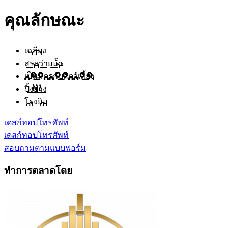
คุณลักษณะ
เฉลียง
สระว่ายน้ำ
เป็นมิตรกับสัตว์เลี้ยง
ปิ้งย่าง
โรงยิม
เดสก์ทอป
โทรศัพท์
เดสก์ทอป
โทรศัพท์
สอบถามตามแบบฟอร์ม
ทำการตลาดโดย