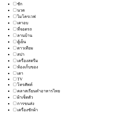
ซัก
นวด
ไมโครเวฟ
เตาอบ
ที่จอดรถ
ลานบ้าน
ตู้เย็น
ดาวเทียม
สปา
เครื่องสตรีม
ห้องเก็บของ
เตา
TV
โทรศัพท์
คลาสเรียนทำอาหารไทย
ผ้าเช็ดตัว
การขนส่ง
เครื่องซักผ้า