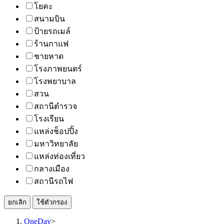
โยคะ
สนามบิน
ป้ายรถเมล์
ร้านกาแฟ
ชายหาด
โรงภาพยนตร์
โรงพยาบาล
สวน
สถานีตำรวจ
โรงเรียน
แหล่งช็อปปิ้ง
มหาวิทยาลัย
แหล่งท่องเที่ยว
กลางเมือง
สถานีรถไฟ
ยกเลิก
ใช้ตัวกรอง
OneDay
>