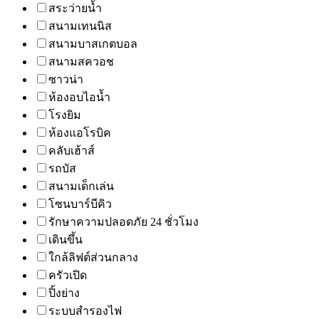
สระว่ายน้ำ
สนามเทนนิส
สนามบาสเกตบอล
สนามสควอช
ซาวน่า
ห้องอบไอน้ำ
โรงยิม
ห้องแอโรบิค
คลับเฮ้าส์
รถบัส
สนามเด็กเล่น
โซนบาร์บีคิว
รักษาความปลอดภัย 24 ชั่วโมง
เดินขึ้น
ใกล้ลิฟต์ส่วนกลาง
ครัวเปิด
ปิ้งย่าง
ระบบสำรองไฟ