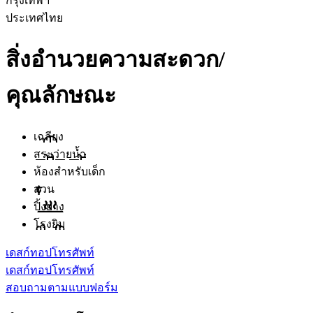
กรุงเทพฯ
ประเทศไทย
สิ่งอำนวยความสะดวก/
คุณลักษณะ
เฉลียง
สระว่ายน้ำ
ห้องสำหรับเด็ก
สวน
ปิ้งย่าง
โรงยิม
เดสก์ทอป
โทรศัพท์
เดสก์ทอป
โทรศัพท์
สอบถามตามแบบฟอร์ม