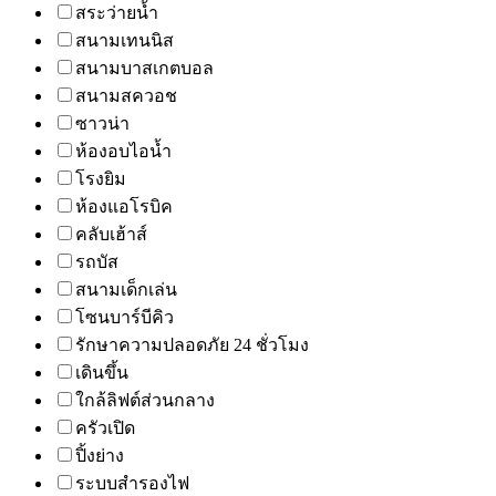
สระว่ายน้ำ
สนามเทนนิส
สนามบาสเกตบอล
สนามสควอช
ซาวน่า
ห้องอบไอน้ำ
โรงยิม
ห้องแอโรบิค
คลับเฮ้าส์
รถบัส
สนามเด็กเล่น
โซนบาร์บีคิว
รักษาความปลอดภัย 24 ชั่วโมง
เดินขึ้น
ใกล้ลิฟต์ส่วนกลาง
ครัวเปิด
ปิ้งย่าง
ระบบสำรองไฟ