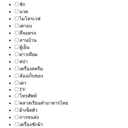
ซัก
นวด
ไมโครเวฟ
เตาอบ
ที่จอดรถ
ลานบ้าน
ตู้เย็น
ดาวเทียม
สปา
เครื่องสตรีม
ห้องเก็บของ
เตา
TV
โทรศัพท์
คลาสเรียนทำอาหารไทย
ผ้าเช็ดตัว
การขนส่ง
เครื่องซักผ้า