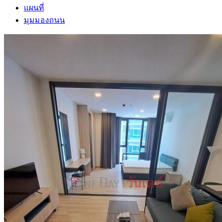
แผนที่
มุมมองถนน