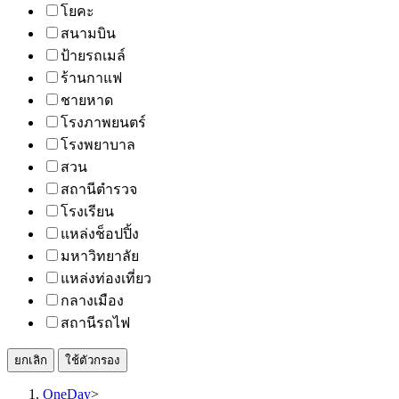
โยคะ
สนามบิน
ป้ายรถเมล์
ร้านกาแฟ
ชายหาด
โรงภาพยนตร์
โรงพยาบาล
สวน
สถานีตำรวจ
โรงเรียน
แหล่งช็อปปิ้ง
มหาวิทยาลัย
แหล่งท่องเที่ยว
กลางเมือง
สถานีรถไฟ
ยกเลิก
ใช้ตัวกรอง
OneDay
>