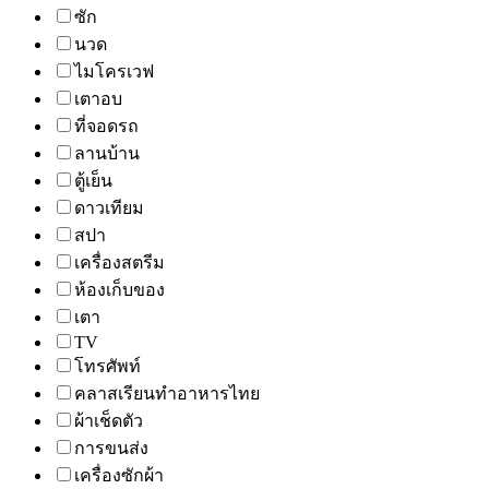
ซัก
นวด
ไมโครเวฟ
เตาอบ
ที่จอดรถ
ลานบ้าน
ตู้เย็น
ดาวเทียม
สปา
เครื่องสตรีม
ห้องเก็บของ
เตา
TV
โทรศัพท์
คลาสเรียนทำอาหารไทย
ผ้าเช็ดตัว
การขนส่ง
เครื่องซักผ้า