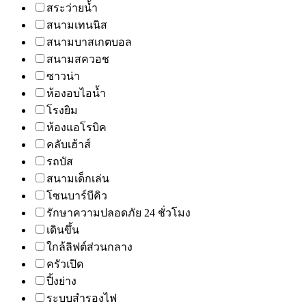
สระว่ายน้ำ
สนามเทนนิส
สนามบาสเกตบอล
สนามสควอช
ซาวน่า
ห้องอบไอน้ำ
โรงยิม
ห้องแอโรบิค
คลับเฮ้าส์
รถบัส
สนามเด็กเล่น
โซนบาร์บีคิว
รักษาความปลอดภัย 24 ชั่วโมง
เดินขึ้น
ใกล้ลิฟต์ส่วนกลาง
ครัวเปิด
ปิ้งย่าง
ระบบสำรองไฟ