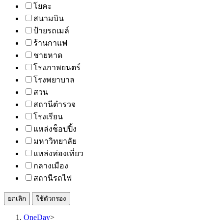
โยคะ
สนามบิน
ป้ายรถเมล์
ร้านกาแฟ
ชายหาด
โรงภาพยนตร์
โรงพยาบาล
สวน
สถานีตำรวจ
โรงเรียน
แหล่งช็อปปิ้ง
มหาวิทยาลัย
แหล่งท่องเที่ยว
กลางเมือง
สถานีรถไฟ
ยกเลิก
ใช้ตัวกรอง
OneDay
>