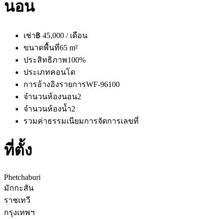
นอน
เช่า
฿ 45,000 / เดือน
ขนาดพื้นที่
65 m²
ประสิทธิภาพ
100%
ประเภท
คอนโด
การอ้างอิงรายการ
WF-96100
จำนวนห้องนอน
2
จำนวนห้องน้ำ
2
รวมค่าธรรมเนียมการจัดการ
เลขที่
ที่ตั้ง
Phetchaburi
มักกะสัน
ราชเทวี
กรุงเทพฯ