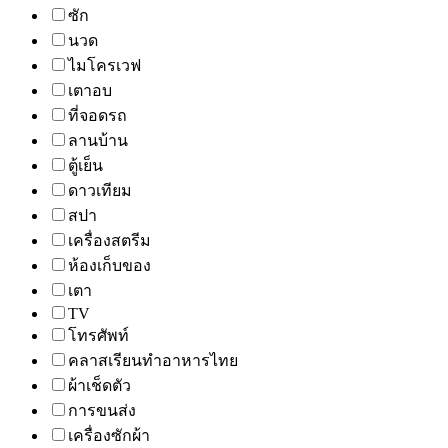
ซัก
นวด
ไมโครเวฟ
เตาอบ
ที่จอดรถ
ลานบ้าน
ตู้เย็น
ดาวเทียม
สปา
เครื่องสตรีม
ห้องเก็บของ
เตา
TV
โทรศัพท์
คลาสเรียนทำอาหารไทย
ผ้าเช็ดตัว
การขนส่ง
เครื่องซักผ้า