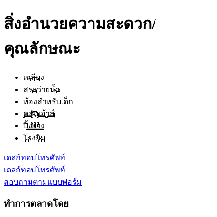
สิ่งอำนวยความสะดวก/
คุณลักษณะ
เฉลียง
สระว่ายน้ำ
ห้องสำหรับเด็ก
คลับเฮ้าส์
ปิ้งย่าง
โรงยิม
เดสก์ทอป
โทรศัพท์
เดสก์ทอป
โทรศัพท์
สอบถามตามแบบฟอร์ม
ทำการตลาดโดย