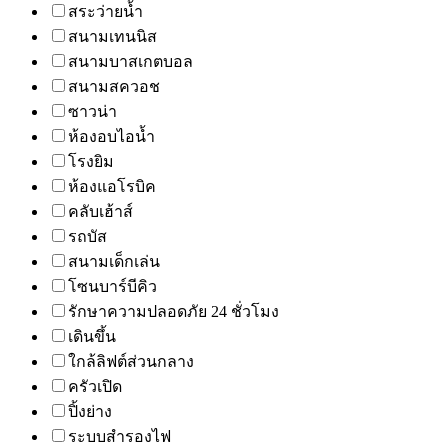
สระว่ายน้ำ
สนามเทนนิส
สนามบาสเกตบอล
สนามสควอช
ซาวน่า
ห้องอบไอน้ำ
โรงยิม
ห้องแอโรบิค
คลับเฮ้าส์
รถบัส
สนามเด็กเล่น
โซนบาร์บีคิว
รักษาความปลอดภัย 24 ชั่วโมง
เดินขึ้น
ใกล้ลิฟต์ส่วนกลาง
ครัวเปิด
ปิ้งย่าง
ระบบสำรองไฟ