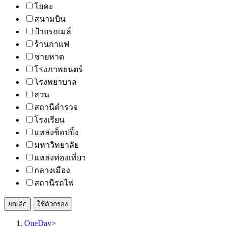
โยคะ
สนามบิน
ป้ายรถเมล์
ร้านกาแฟ
ชายหาด
โรงภาพยนตร์
โรงพยาบาล
สวน
สถานีตำรวจ
โรงเรียน
แหล่งช็อปปิ้ง
มหาวิทยาลัย
แหล่งท่องเที่ยว
กลางเมือง
สถานีรถไฟ
ยกเลิก
ใช้ตัวกรอง
OneDay
>