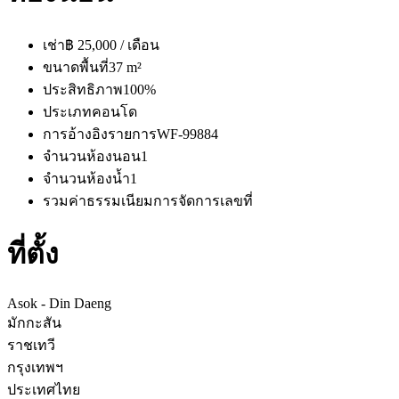
เช่า
฿ 25,000 / เดือน
ขนาดพื้นที่
37 m²
ประสิทธิภาพ
100%
ประเภท
คอนโด
การอ้างอิงรายการ
WF-99884
จำนวนห้องนอน
1
จำนวนห้องน้ำ
1
รวมค่าธรรมเนียมการจัดการ
เลขที่
ที่ตั้ง
Asok - Din Daeng
มักกะสัน
ราชเทวี
กรุงเทพฯ
ประเทศไทย