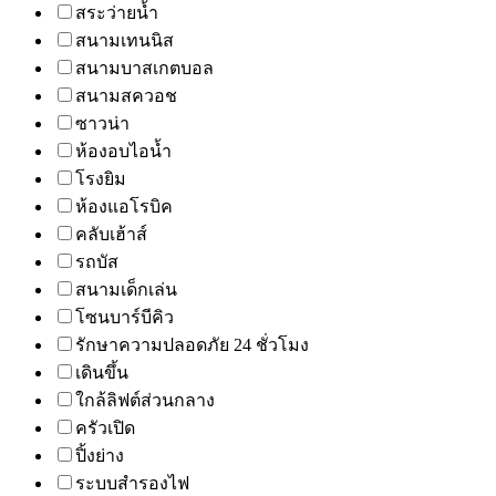
สระว่ายน้ำ
สนามเทนนิส
สนามบาสเกตบอล
สนามสควอช
ซาวน่า
ห้องอบไอน้ำ
โรงยิม
ห้องแอโรบิค
คลับเฮ้าส์
รถบัส
สนามเด็กเล่น
โซนบาร์บีคิว
รักษาความปลอดภัย 24 ชั่วโมง
เดินขึ้น
ใกล้ลิฟต์ส่วนกลาง
ครัวเปิด
ปิ้งย่าง
ระบบสำรองไฟ