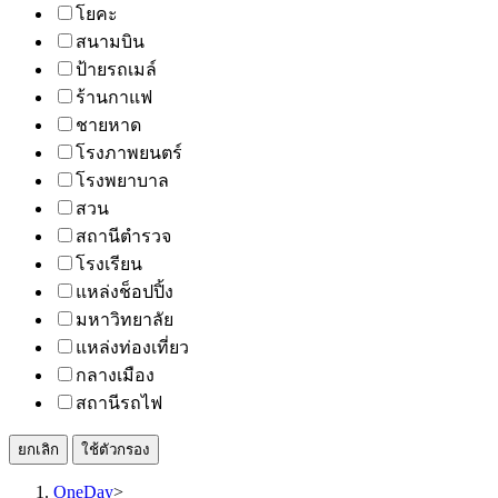
โยคะ
สนามบิน
ป้ายรถเมล์
ร้านกาแฟ
ชายหาด
โรงภาพยนตร์
โรงพยาบาล
สวน
สถานีตำรวจ
โรงเรียน
แหล่งช็อปปิ้ง
มหาวิทยาลัย
แหล่งท่องเที่ยว
กลางเมือง
สถานีรถไฟ
ยกเลิก
ใช้ตัวกรอง
OneDay
>