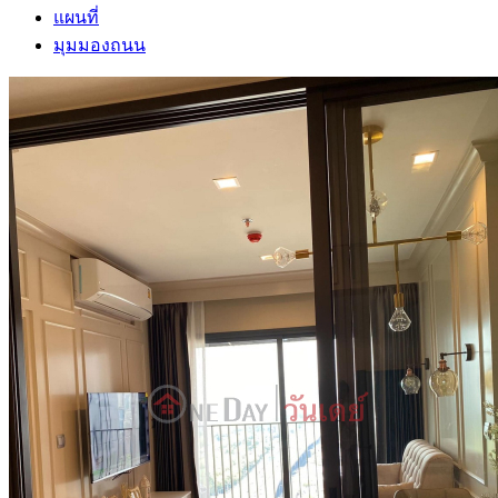
แผนที่
มุมมองถนน