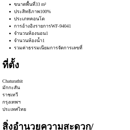
ขนาดพื้นที่
33 m²
ประสิทธิภาพ
100%
ประเภท
คอนโด
การอ้างอิงรายการ
WF-94041
จำนวนห้องนอน
1
จำนวนห้องน้ำ
1
รวมค่าธรรมเนียมการจัดการ
เลขที่
ที่ตั้ง
Chaturathit
มักกะสัน
ราชเทวี
กรุงเทพฯ
ประเทศไทย
สิ่งอำนวยความสะดวก/