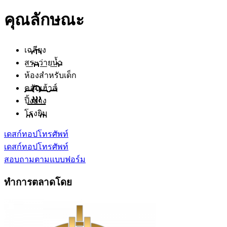
คุณลักษณะ
เฉลียง
สระว่ายน้ำ
ห้องสำหรับเด็ก
คลับเฮ้าส์
ปิ้งย่าง
โรงยิม
เดสก์ทอป
โทรศัพท์
เดสก์ทอป
โทรศัพท์
สอบถามตามแบบฟอร์ม
ทำการตลาดโดย