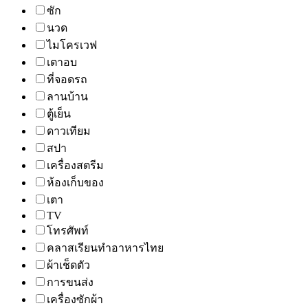
ซัก
นวด
ไมโครเวฟ
เตาอบ
ที่จอดรถ
ลานบ้าน
ตู้เย็น
ดาวเทียม
สปา
เครื่องสตรีม
ห้องเก็บของ
เตา
TV
โทรศัพท์
คลาสเรียนทำอาหารไทย
ผ้าเช็ดตัว
การขนส่ง
เครื่องซักผ้า