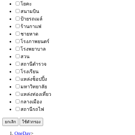
โยคะ
สนามบิน
ป้ายรถเมล์
ร้านกาแฟ
ชายหาด
โรงภาพยนตร์
โรงพยาบาล
สวน
สถานีตำรวจ
โรงเรียน
แหล่งช็อปปิ้ง
มหาวิทยาลัย
แหล่งท่องเที่ยว
กลางเมือง
สถานีรถไฟ
ยกเลิก
ใช้ตัวกรอง
OneDay
>