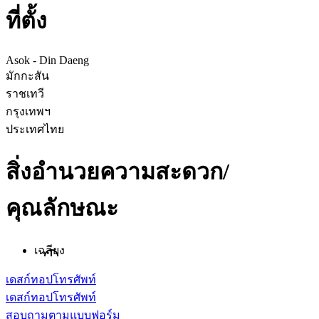
ที่ตั้ง
Asok - Din Daeng
มักกะสัน
ราชเทวี
กรุงเทพฯ
ประเทศไทย
สิ่งอำนวยความสะดวก/
คุณลักษณะ
เฉลียง
เดสก์ทอป
โทรศัพท์
เดสก์ทอป
โทรศัพท์
สอบถามตามแบบฟอร์ม