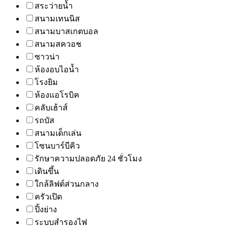
สระว่ายน้ำ
สนามเทนนิส
สนามบาสเกตบอล
สนามสควอช
ซาวน่า
ห้องอบไอน้ำ
โรงยิม
ห้องแอโรบิค
คลับเฮ้าส์
รถบัส
สนามเด็กเล่น
โซนบาร์บีคิว
รักษาความปลอดภัย 24 ชั่วโมง
เดินขึ้น
ใกล้ลิฟต์ส่วนกลาง
ครัวเปิด
ปิ้งย่าง
ระบบสำรองไฟ