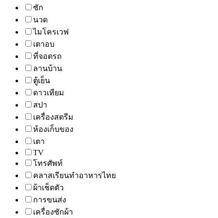
ซัก
นวด
ไมโครเวฟ
เตาอบ
ที่จอดรถ
ลานบ้าน
ตู้เย็น
ดาวเทียม
สปา
เครื่องสตรีม
ห้องเก็บของ
เตา
TV
โทรศัพท์
คลาสเรียนทำอาหารไทย
ผ้าเช็ดตัว
การขนส่ง
เครื่องซักผ้า