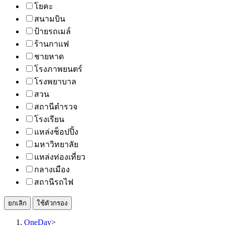
โยคะ
สนามบิน
ป้ายรถเมล์
ร้านกาแฟ
ชายหาด
โรงภาพยนตร์
โรงพยาบาล
สวน
สถานีตำรวจ
โรงเรียน
แหล่งช็อปปิ้ง
มหาวิทยาลัย
แหล่งท่องเที่ยว
กลางเมือง
สถานีรถไฟ
ยกเลิก
ใช้ตัวกรอง
OneDay
>