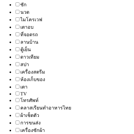
ซัก
นวด
ไมโครเวฟ
เตาอบ
ที่จอดรถ
ลานบ้าน
ตู้เย็น
ดาวเทียม
สปา
เครื่องสตรีม
ห้องเก็บของ
เตา
TV
โทรศัพท์
คลาสเรียนทำอาหารไทย
ผ้าเช็ดตัว
การขนส่ง
เครื่องซักผ้า