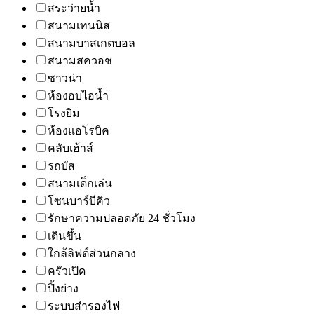
สระว่ายน้ำ
สนามเทนนิส
สนามบาสเกตบอล
สนามสควอช
ซาวน่า
ห้องอบไอน้ำ
โรงยิม
ห้องแอโรบิค
คลับเฮ้าส์
รถบัส
สนามเด็กเล่น
โซนบาร์บีคิว
รักษาความปลอดภัย 24 ชั่วโมง
เดินขึ้น
ใกล้ลิฟต์ส่วนกลาง
ครัวเปิด
ปิ้งย่าง
ระบบสำรองไฟ