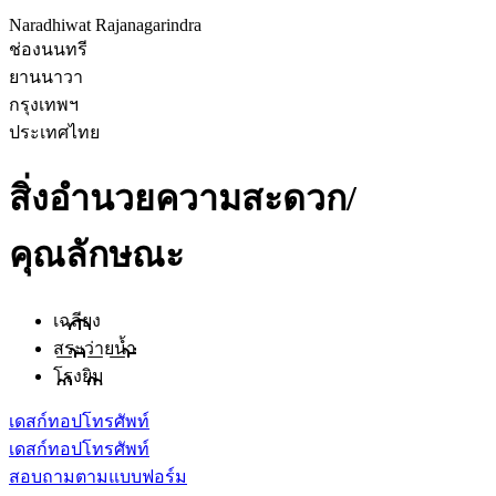
Naradhiwat Rajanagarindra
ช่องนนทรี
ยานนาวา
กรุงเทพฯ
ประเทศไทย
สิ่งอำนวยความสะดวก/
คุณลักษณะ
เฉลียง
สระว่ายน้ำ
โรงยิม
เดสก์ทอป
โทรศัพท์
เดสก์ทอป
โทรศัพท์
สอบถามตามแบบฟอร์ม