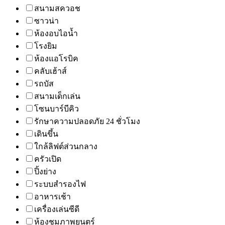
สนามสควอช
ซาวน่า
ห้องอบไอน้ำ
โรงยิม
ห้องแอโรบิค
คลับเฮ้าส์
รถบัส
สนามเด็กเล่น
โซนบาร์บีคิว
รักษาความปลอดภัย 24 ชั่วโมง
เดินขึ้น
ใกล้ลิฟต์ส่วนกลาง
ครัวเปิด
ปิ้งย่าง
ระบบสำรองไฟ
อาหารเช้า
เครื่องเล่นซีดี
ห้องชมภาพยนตร์