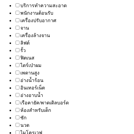
บริการทำความสะอาด
พนักงานต้อนรับ
เครื่องปรับอากาศ
จาน
เครื่องล้างจาน
ลิฟต์
รั้ว
ฟิตเนส
ไดร์เป่าผม
เพดานสูง
อ่างน้ำร้อน
อินเทอร์เน็ต
อ่างอาบน้ำ
เรือคายัค/พาดเดิลบอร์ด
ห้องสำหรับเด็ก
ซัก
นวด
ไมโครเวฟ