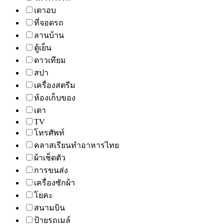
เตาอบ
ที่จอดรถ
ลานบ้าน
ตู้เย็น
ดาวเทียม
สปา
เครื่องสตรีม
ห้องเก็บของ
เตา
TV
โทรศัพท์
คลาสเรียนทำอาหารไทย
ผ้าเช็ดตัว
การขนส่ง
เครื่องซักผ้า
โยคะ
สนามบิน
ป้ายรถเมล์