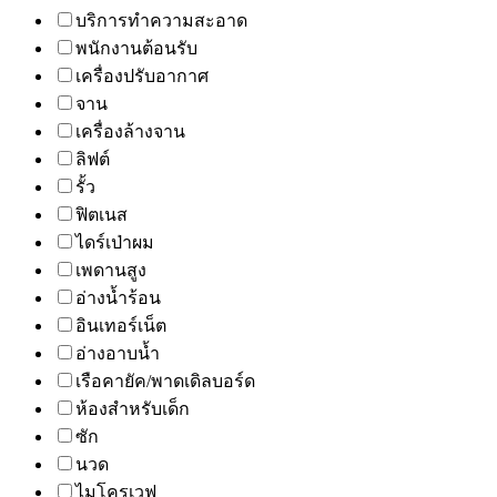
บริการทำความสะอาด
พนักงานต้อนรับ
เครื่องปรับอากาศ
จาน
เครื่องล้างจาน
ลิฟต์
รั้ว
ฟิตเนส
ไดร์เป่าผม
เพดานสูง
อ่างน้ำร้อน
อินเทอร์เน็ต
อ่างอาบน้ำ
เรือคายัค/พาดเดิลบอร์ด
ห้องสำหรับเด็ก
ซัก
นวด
ไมโครเวฟ