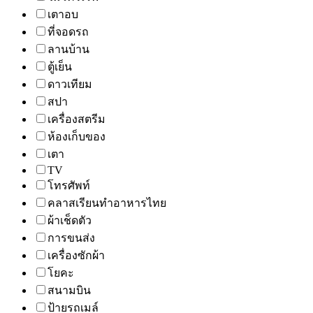
เตาอบ
ที่จอดรถ
ลานบ้าน
ตู้เย็น
ดาวเทียม
สปา
เครื่องสตรีม
ห้องเก็บของ
เตา
TV
โทรศัพท์
คลาสเรียนทำอาหารไทย
ผ้าเช็ดตัว
การขนส่ง
เครื่องซักผ้า
โยคะ
สนามบิน
ป้ายรถเมล์