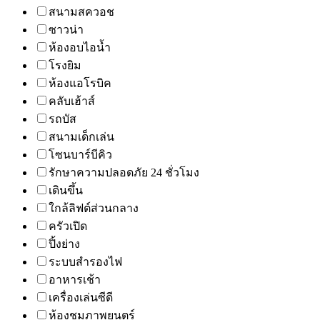
สนามสควอช
ซาวน่า
ห้องอบไอน้ำ
โรงยิม
ห้องแอโรบิค
คลับเฮ้าส์
รถบัส
สนามเด็กเล่น
โซนบาร์บีคิว
รักษาความปลอดภัย 24 ชั่วโมง
เดินขึ้น
ใกล้ลิฟต์ส่วนกลาง
ครัวเปิด
ปิ้งย่าง
ระบบสำรองไฟ
อาหารเช้า
เครื่องเล่นซีดี
ห้องชมภาพยนตร์